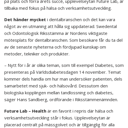
på plats och förra årets succé, upplevelseytan Future Lab, är
tillbaka med fokus på hälsa och verksamhetsutveckling.
Det händer mycket
i dentalbranschen och det kan vara
något av en utmaning att hålla sig uppdaterad. Swedental
och Odontologisk Riksstämma är Nordens viktigaste
mötesplats för dentalbranschen. Som besökare får du ta del
av de senaste nyheterna och fördjupad kunskap om
metoder, tekniker och produkter.
– Nytt för i år är olika teman, som till exempel Diabetes, som
presenteras på Världsdiabetesdagen 14 november. Temat
kommer dels handla om hur man undersöker patienten, dels
samarbetet med sjuk- och hälsovård. Dessutom den
biologiska kopplingen mellan tandlossning och diabetes,
säger Hans Sandberg, ordförande i Riksstämmenämnden.
Future Lab – Health
är en favorit i repris där hälsa och
verksamhetsutveckling står i fokus. Upplevelseytan är
placerad centralt på mässgolvet och är tillgänglig för alla