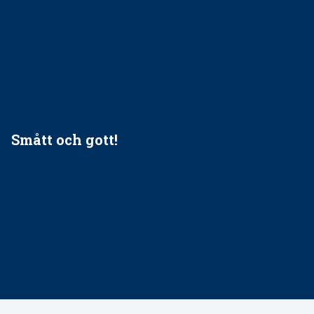
Ingen våldsutsatt ska missas i vård, tandvård och
socialtjänst
34 200 unga har valt Frisktandvård i Västra Götaland
Folktandvården VGR och Stockholm upphandlar nytt
tandvårdssystem
Smått och gott!
Maria fick chansen att fördjupa sig – nu är hon unik i
Sverige
Praktikertjänsts vd Carina Olson en av näringslivets
mäktigaste kvinnor
Folktandvården VGR kraftsamlar om vitt snus
Det är inte lätt att vara mun