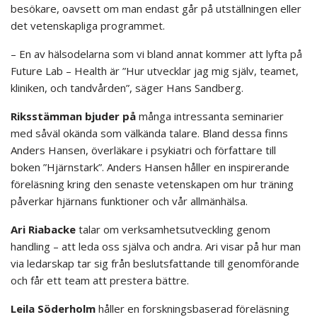
besökare, oavsett om man endast går på utställningen eller
det vetenskapliga programmet.
– En av hälsodelarna som vi bland annat kommer att lyfta på
Future Lab – Health är ”Hur utvecklar jag mig själv, teamet,
kliniken, och tandvården”, säger Hans Sandberg.
Riksstämman bjuder på
många intressanta seminarier
med såväl okända som välkända talare. Bland dessa finns
Anders Hansen, överläkare i psykiatri och författare till
boken ”Hjärnstark”. Anders Hansen håller en inspirerande
föreläsning kring den senaste vetenskapen om hur träning
påverkar hjärnans funktioner och vår allmänhälsa.
Ari Riabacke
talar om verksamhetsutveckling genom
handling – att leda oss själva och andra. Ari visar på hur man
via ledarskap tar sig från beslutsfattande till genomförande
och får ett team att prestera bättre.
Leila Söderholm
håller en forskningsbaserad föreläsning