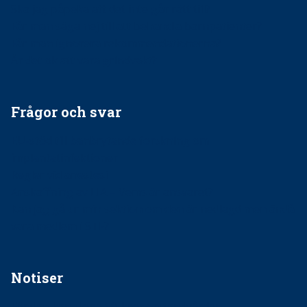
Ska jag påpeka att det inte går rätt till?
Får man säga nej till att behandla barnpatienter?
Får man ignorera rekommendationerna?
Är det ok att vara grindvakt?
Frågor och svar
EU-stöd till banbrytande forskning om
implantatinfektioner
Regler vid anestesi
Anskaffning av LIA – Vems är ansvaret?
Kan jag gå ur min sektion om den är nedlagd men ändå
vara medlem i STF?
Notiser
Förslag kan slopa 50-kronorstandvården