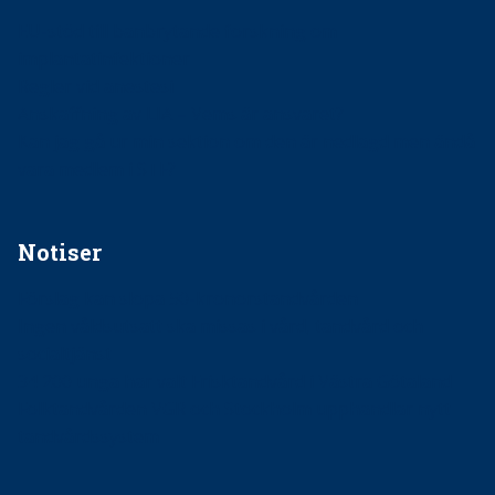
EU-stöd till banbrytande forskning om
implantatinfektioner
Regler vid anestesi
Anskaffning av LIA – Vems är ansvaret?
Kan jag gå ur min sektion om den är nedlagd men ändå
vara medlem i STF?
Notiser
Förslag kan slopa 50-kronorstandvården
Ingen våldsutsatt ska missas i vård, tandvård och
socialtjänst
34 200 unga har valt Frisktandvård i Västra Götaland
Folktandvården VGR och Stockholm upphandlar nytt
tandvårdssystem