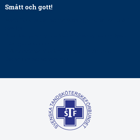
Smått och gott!
Maria fick chansen att fördjupa sig – nu är hon unik i
Sverige
Praktikertjänsts vd Carina Olson en av näringslivets
mäktigaste kvinnor
Folktandvården VGR kraftsamlar om vitt snus
Det är inte lätt att vara mun