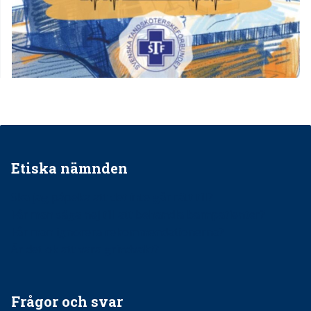
Etiska nämnden
Ska jag påpeka att det inte går rätt till?
Får man säga nej till att behandla barnpatienter?
Får man ignorera rekommendationerna?
Är det ok att vara grindvakt?
Frågor och svar