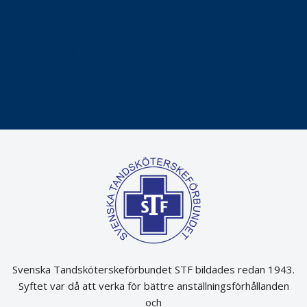
Maria fick chansen att fördjupa sig – nu är hon unik i
Sverige
Praktikertjänsts vd Carina Olson en av näringslivets
mäktigaste kvinnor
Folktandvården VGR kraftsamlar om vitt snus
Det är inte lätt att vara mun
Svenska Tandsköterskeförbundet STF bildades redan 1943.
Syftet var då att verka för bättre anställningsförhållanden
och