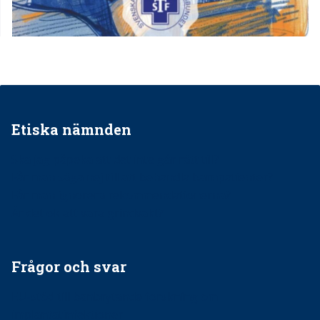
Etiska nämnden
Ska jag påpeka att det inte går rätt till?
Får man säga nej till att behandla barnpatienter?
Får man ignorera rekommendationerna?
Är det ok att vara grindvakt?
Frågor och svar
EU-stöd till banbrytande forskning om
implantatinfektioner