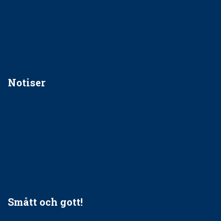
Regler vid anestesi
Anskaffning av LIA – Vems är ansvaret?
Kan jag gå ur min sektion om den är nedlagd men ändå
vara medlem i STF?
Notiser
Förslag kan slopa 50-kronorstandvården
Ingen våldsutsatt ska missas i vård, tandvård och
socialtjänst
34 200 unga har valt Frisktandvård i Västra Götaland
Folktandvården VGR och Stockholm upphandlar nytt
tandvårdssystem
Smått och gott!