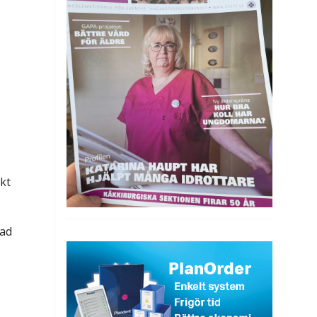
kt
vad