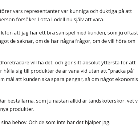
örer vars representanter var kunniga och duktiga på att
rson försöker Lotta Lodell nu själv att vara.
elefon att jag har ett bra samspel med kunden, som ju oftast
 något de saknar, om de har några frågor, om de vill höra om
företrädare vill ha det, och gör sitt absolut yttersta för att
hålla sig till produkter de är vana vid utan att ”pracka på”
som mål att kunden ska spara pengar, så om något ekonomis
r där beställarna, som ju nästan alltid är tandsköterskor, vet 
 nya produkter.
å sina behov. Och de som inte har det hjälper jag.