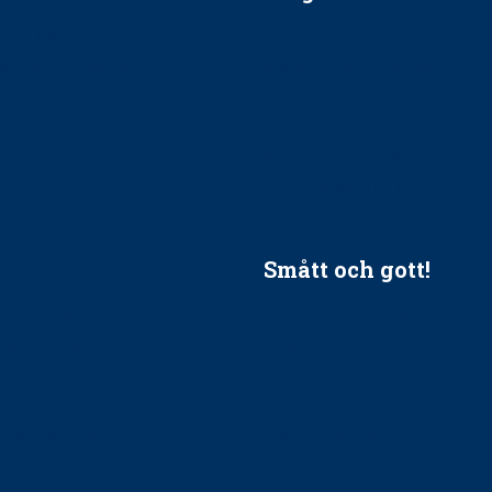
ätt till?
EU-stöd till banbrytande f
ndla barnpatienter?
implantatinfektioner
tionerna?
Regler vid anestesi
Anskaffning av LIA – Vems 
Kan jag gå ur min sektion 
vara medlem i STF?
Smått och gott!
tandvården
Maria fick chansen att fördj
vård, tandvård och
Sverige
Praktikertjänsts vd Carina 
vård i Västra Götaland
mäktigaste kvinnor
holm upphandlar nytt
Folktandvården VGR kraftsa
Det är inte lätt att vara mu