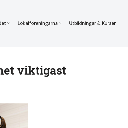
det
Lokalföreningarna
Utbildningar & Kurser
ÖRBUNDET
SEKTIONERNA
s verksamhet
Mer om förbundets sekti
Sektionen för Käkkirurgi
et viktigast
en
Sektionen för Ortodonti
egler
Parodontologi och Endod
hetsberättelse
Sektionen för Pedodonti
etspolicy
Sektionen för Protetik o
Bettfysiologi