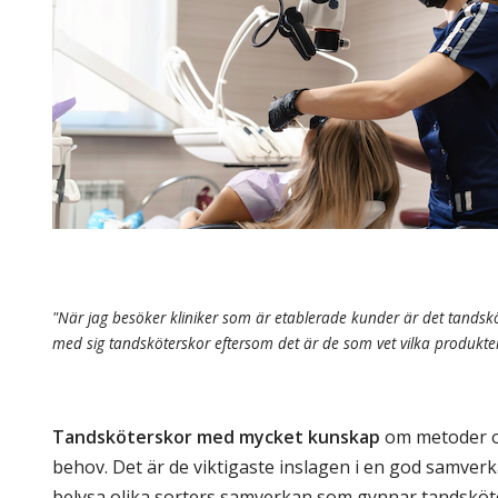
Skolinformatörer
Frågor 
Ansvarsområden
Kontakt
Tandvård mot Tobak
Annons
Sponsor
"När jag besöker kliniker som är etablerade kunder är det tandskö
med sig tandsköterskor eftersom det är de som vet vilka produkter
Tandsköterskor med mycket kunskap
om metoder o
behov. Det är de viktigaste inslagen i en god samverk
belysa olika sorters samverkan som gynnar tandsköt