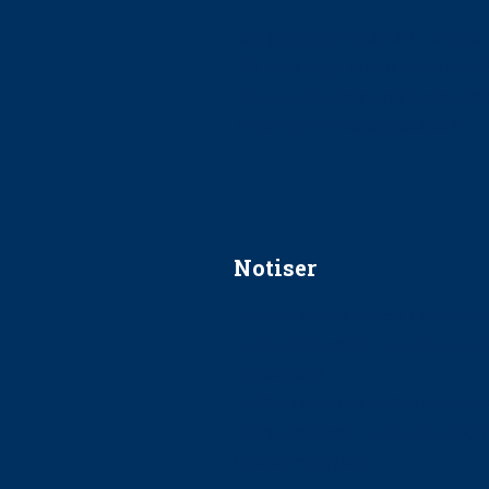
Ska jag påpeka att det inte går r
Får man säga nej till att beha
Får man ignorera rekommenda
Är det ok att vara grindvakt?
Notiser
Förslag kan slopa 50-kronors
Ingen våldsutsatt ska missas i 
socialtjänst
34 200 unga har valt Frisktand
Folktandvården VGR och Stock
tandvårdssystem