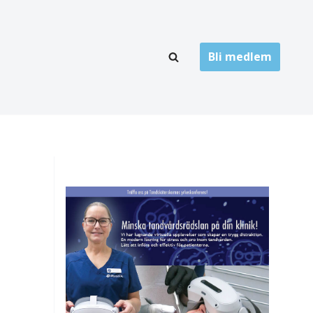
Bli medlem
LÄNKARKIV
oner
Folktandvård
Privat tandvård
Högskolor
onti
Landsting
Övrigt
ch