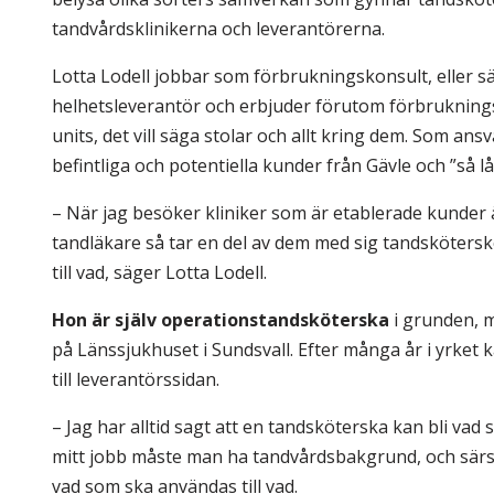
tandvårdsklinikerna och leverantörerna.
Lotta Lodell jobbar som förbrukningskonsult, eller sä
helhetsleverantör och erbjuder förutom förbruknings
units, det vill säga stolar och allt kring dem. Som ansv
befintliga och potentiella kunder från Gävle och ”så 
– När jag besöker kliniker som är etablerade kunder ä
tandläkare så tar en del av dem med sig tandsköters
till vad, säger Lotta Lodell.
Hon är själv operationstandsköterska
i grunden, m
på Länssjukhuset i Sundsvall. Efter många år i yrket 
till leverantörssidan.
– Jag har alltid sagt att en tandsköterska kan bli vad 
mitt jobb måste man ha tandvårdsbakgrund, och sär
vad som ska användas till vad.