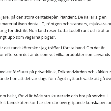
ljare, på den stora dentaldepån Plandent. De kallar sig en
material även dental IT, röntgen och scanners, mjukvara o
arig för distrikt Norrland reser Lotta Lodell runt och träffar
långt upp som vägarna plogas”.
r det tandsköterskor jag träffar i första hand. Om det är
kor eftersom det är de som vet vilka produkter som används
ed ett förflutet på privatklinik, Folktandvården och käkkiru
kände hon att det var dags för något nytt och valde att gå öv
som helst, för vi är både strukturerade och bra på service. I
skilt tandsköterskor har den där övergripande kunskapen 