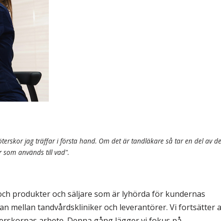
& Svar
Sektionen för OFM
a förbundet
era
er
terskor jag träffar i första hand. Om det är tandläkare så tar en del av 
 som används till vad".
ch produkter och säljare som är lyhörda för kundernas
an mellan tandvårdskliniker och leverantörer. Vi fortsätter a
erskornas arbete. Denna gång lägger vi fokus på