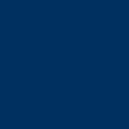
orskning om
är ansvaret?
om den är nedlagd men ändå
upa sig – nu är hon unik i
Olson en av näringslivets
mlar om vitt snus
n