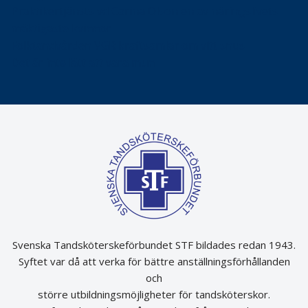
Praktikertjänsts vd Carina Olson en av näringslivets
mäktigaste kvinnor
Folktandvården VGR kraftsamlar om vitt snus
Det är inte lätt att vara mun
Svenska Tandsköterskeförbundet STF bildades redan 1943.
Syftet var då att verka för bättre anställningsförhållanden
och
större utbildningsmöjligheter för tandsköterskor.