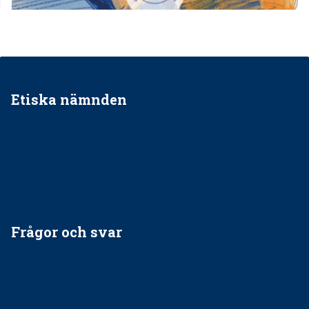
Etiska nämnden
Ska jag påpeka att det inte går rätt till?
Får man säga nej till att behandla barnpatienter?
Får man ignorera rekommendationerna?
Är det ok att vara grindvakt?
Frågor och svar
EU-stöd till banbrytande forskning om
implantatinfektioner
Regler vid anestesi