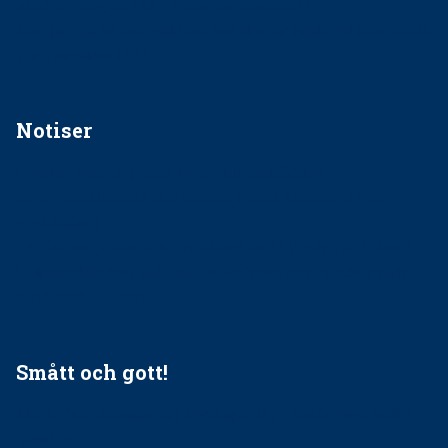
Anskaffning av LIA – Vems är ansvaret?
Kan jag gå ur min sektion om den är nedlagd men ändå
vara medlem i STF?
Notiser
Förslag kan slopa 50-kronorstandvården
Ingen våldsutsatt ska missas i vård, tandvård och
socialtjänst
34 200 unga har valt Frisktandvård i Västra Götaland
Folktandvården VGR och Stockholm upphandlar nytt
tandvårdssystem
Smått och gott!
Maria fick chansen att fördjupa sig – nu är hon unik i
Sverige