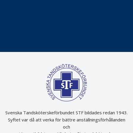
Sverige
Praktikertjänsts vd Carina Olson en av näringslivets
mäktigaste kvinnor
Folktandvården VGR kraftsamlar om vitt snus
Det är inte lätt att vara mun
Svenska Tandsköterskeförbundet STF bildades redan 1943.
Syftet var då att verka för bättre anställningsförhållanden
och