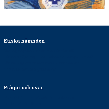
Etiska nämnden
Ska jag påpeka att det inte går rätt till?
Får man säga nej till att behandla barnpatienter?
Får man ignorera rekommendationerna?
Är det ok att vara grindvakt?
Frågor och svar
EU-stöd till banbrytande forskning om
implantatinfektioner