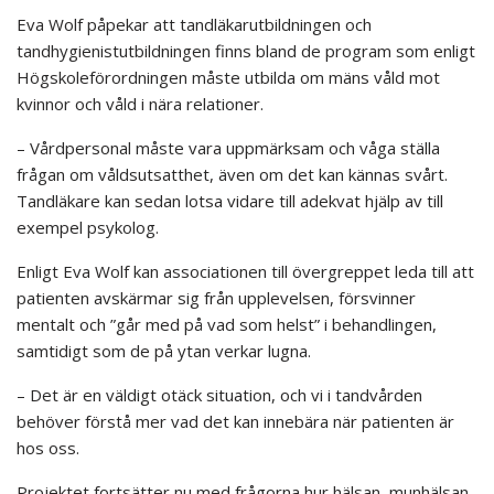
Eva Wolf påpekar att tandläkarutbildningen och
tandhygienistutbildningen finns bland de program som enligt
Högskoleförordningen måste utbilda om mäns våld mot
kvinnor och våld i nära relationer.
– Vårdpersonal måste vara uppmärksam och våga ställa
frågan om våldsutsatthet, även om det kan kännas svårt.
Tandläkare kan sedan lotsa vidare till adekvat hjälp av till
exempel psykolog.
Enligt Eva Wolf kan associationen till övergreppet leda till att
patienten avskärmar sig från upplevelsen, försvinner
mentalt och ”går med på vad som helst” i behandlingen,
samtidigt som de på ytan verkar lugna.
– Det är en väldigt otäck situation, och vi i tandvården
behöver förstå mer vad det kan innebära när patienten är
hos oss.
Projektet fortsätter nu med frågorna hur hälsan, munhälsan