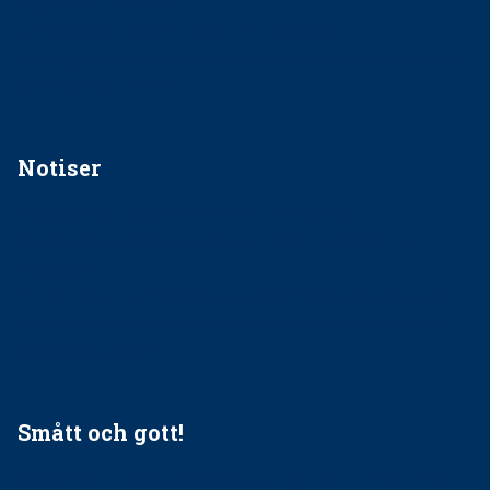
Regler vid anestesi
Anskaffning av LIA – Vems är ansvaret?
Kan jag gå ur min sektion om den är nedlagd men ändå
vara medlem i STF?
Notiser
Förslag kan slopa 50-kronorstandvården
Ingen våldsutsatt ska missas i vård, tandvård och
socialtjänst
34 200 unga har valt Frisktandvård i Västra Götaland
Folktandvården VGR och Stockholm upphandlar nytt
tandvårdssystem
Smått och gott!
Maria fick chansen att fördjupa sig – nu är hon unik i