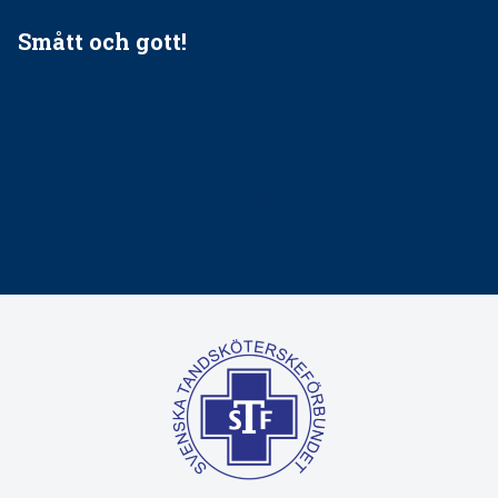
Smått och gott!
Maria fick chansen att fördjupa sig – nu är hon unik i
Sverige
Praktikertjänsts vd Carina Olson en av näringslivets
mäktigaste kvinnor
Folktandvården VGR kraftsamlar om vitt snus
Det är inte lätt att vara mun