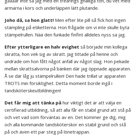
gåååår inte sa jag med en treårings gnälliga ton, du vet med
armarna i kors och underläppen lätt plutande.
Joho då, sa hon glatt!
Men efter lite pill så fick hon ingen
stämpling på etiketterna. Hon frågade om vi inte skulle byta
stämpelrullen. Nää den funkade finfint alldeles nyss sa jag.
Efter ytterligare en halv evighet
så började min kollega
skratta, hon vek sig av skratt. Jag tittade på henne och
undrade om hon fått något anfall av något slag. Hon pekade
mellan skrattsalvorna på bänken där jag öppnade apparaten.
Å se där låg ju stämpelrullen! Den hade trillat ur apparaten
TROTS min försiktighet. Detta moment borde ingå i
tandsköterskeutbildningen!
Det får mig att tänka på
hur viktigt det är att välja en
certifierad utbildning, så att alla får en stabil grund att stå på
och vet vad som förväntas av en. Det kommer ge dig, mig
och alla kommande tandsköterskor en stabil grund och stå
på och även ett par steg på lönetrappan.