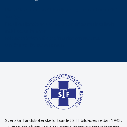
Maria fick chansen att fördjupa sig – nu är hon unik i
Sverige
Praktikertjänsts vd Carina Olson en av näringslivets
mäktigaste kvinnor
Folktandvården VGR kraftsamlar om vitt snus
Det är inte lätt att vara mun
Svenska Tandsköterskeförbundet STF bildades redan 1943.