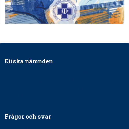
Etiska nämnden
Ska jag påpeka att det inte går rätt till?
Får man säga nej till att behandla barnpatienter?
Får man ignorera rekommendationerna?
Är det ok att vara grindvakt?
Frågor och svar
EU-stöd till banbrytande forskning om