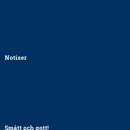
implantatinfektioner
Regler vid anestesi
Anskaffning av LIA – Vems är ansvaret?
Kan jag gå ur min sektion om den är nedlagd men ändå
vara medlem i STF?
Notiser
Förslag kan slopa 50-kronorstandvården
Ingen våldsutsatt ska missas i vård, tandvård och
socialtjänst
34 200 unga har valt Frisktandvård i Västra Götaland
Folktandvården VGR och Stockholm upphandlar nytt
tandvårdssystem
Smått och gott!