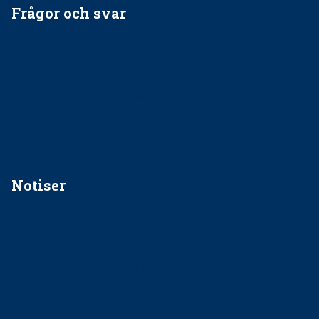
Frågor och svar
EU-stöd till banbrytande forskning om
implantatinfektioner
Regler vid anestesi
Anskaffning av LIA – Vems är ansvaret?
Kan jag gå ur min sektion om den är nedlagd men ändå
vara medlem i STF?
Notiser
Förslag kan slopa 50-kronorstandvården
Ingen våldsutsatt ska missas i vård, tandvård och
socialtjänst
34 200 unga har valt Frisktandvård i Västra Götaland
Folktandvården VGR och Stockholm upphandlar nytt
tandvårdssystem