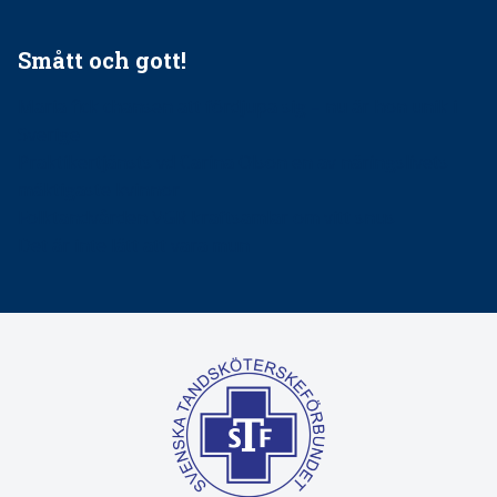
Smått och gott!
Maria fick chansen att fördjupa sig – nu är hon unik i
Sverige
Praktikertjänsts vd Carina Olson en av näringslivets
mäktigaste kvinnor
Folktandvården VGR kraftsamlar om vitt snus
Det är inte lätt att vara mun