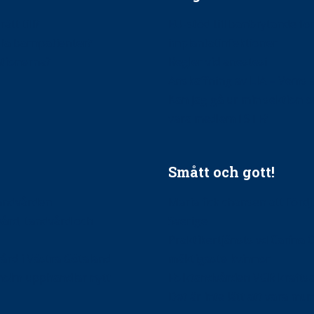
ätt till?
EU-stöd till banbrytande f
ndla barnpatienter?
implantatinfektioner
tionerna?
Regler vid anestesi
Anskaffning av LIA – Vems 
Kan jag gå ur min sektion 
vara medlem i STF?
Smått och gott!
tandvården
Maria fick chansen att fördj
vård, tandvård och
Sverige
Praktikertjänsts vd Carina 
vård i Västra Götaland
mäktigaste kvinnor
holm upphandlar nytt
Folktandvården VGR kraftsa
Det är inte lätt att vara mu