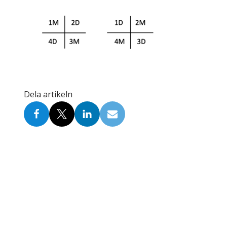
Skolinformatörer
Frågor 
Ansvarsområden
Kontakt
Tandvård mot Tobak
Annons
Sponsor
Dela artikeln