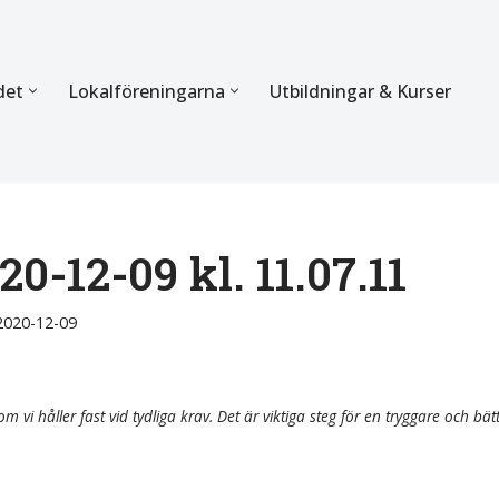
det
Lokalföreningarna
Utbildningar & Kurser
ÖRBUNDET
SEKTIONERNA
s verksamhet
Mer om förbundets sekti
Sektionen för Käkkirurgi
0-12-09 kl. 11.07.11
en
Sektionen för Ortodonti
2020-12-09
egler
Parodontologi och Endod
hetsberättelse
Sektionen för Pedodonti
m vi håller fast vid tydliga krav. Det är viktiga steg för en tryggare och bät
etspolicy
Sektionen för Protetik o
Bettfysiologi