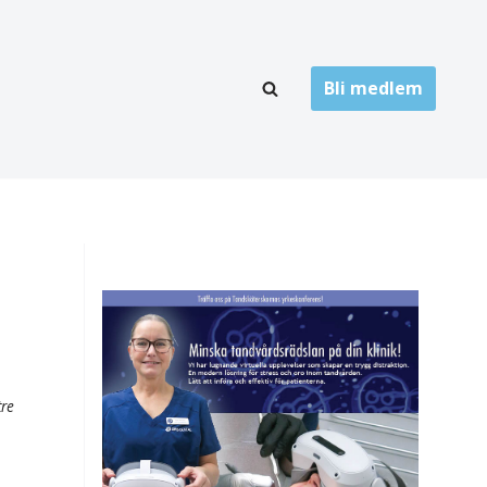
Bli medlem
LÄNKARKIV
oner
Folktandvård
Privat tandvård
Högskolor
onti
Landsting
Övrigt
tre
ch