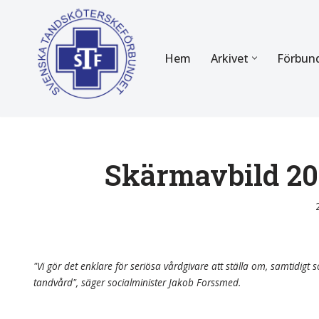
Hoppa
Hem
Arkivet
Förbun
till
innehåll
FÖR MEDLEMMAR
OM F
Almanackan
Om STF
Medlemserbjudanden
Stadgar
Skärmavbild 202
Certifiering
Styrels
Tidningen Tandsköterskan
Etiska r
Utbildning
Verksam
"Vi gör det enklare för seriösa vårdgivare att ställa om, samtidigt so
tandvård", säger socialminister Jakob Forssmed.
Kurser
Integrit