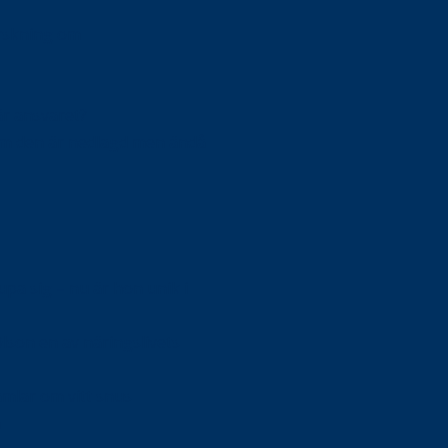
orskning om
är ansvaret?
om den är nedlagd men ändå
upa sig – nu är hon unik i
Olson en av näringslivets
mlar om vitt snus
n