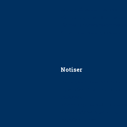
Ska jag påpeka att det inte går r
Får man säga nej till att beha
Får man ignorera rekommenda
Är det ok att vara grindvakt?
Notiser
Förslag kan slopa 50-kronors
Ingen våldsutsatt ska missas i 
socialtjänst
34 200 unga har valt Frisktand
Folktandvården VGR och Stock
tandvårdssystem