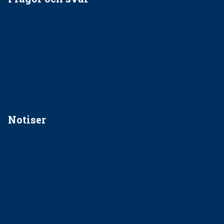
EU-stöd till banbrytande forskning om
implantatinfektioner
Regler vid anestesi
Anskaffning av LIA – Vems är ansvaret?
Kan jag gå ur min sektion om den är nedlagd men ändå
vara medlem i STF?
Notiser
Förslag kan slopa 50-kronorstandvården
Ingen våldsutsatt ska missas i vård, tandvård och
socialtjänst
34 200 unga har valt Frisktandvård i Västra Götaland
Folktandvården VGR och Stockholm upphandlar nytt
tandvårdssystem