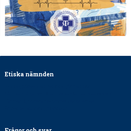
Etiska nämnden
Ska jag påpeka att det inte går rätt till?
Får man säga nej till att behandla barnpatienter?
Får man ignorera rekommendationerna?
Är det ok att vara grindvakt?
Frågor och svar