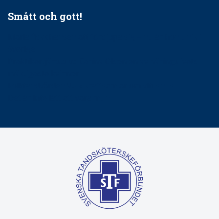
Smått och gott!
Maria fick chansen att fördjupa sig – nu är hon unik i
Sverige
Praktikertjänsts vd Carina Olson en av näringslivets
mäktigaste kvinnor
Folktandvården VGR kraftsamlar om vitt snus
Det är inte lätt att vara mun