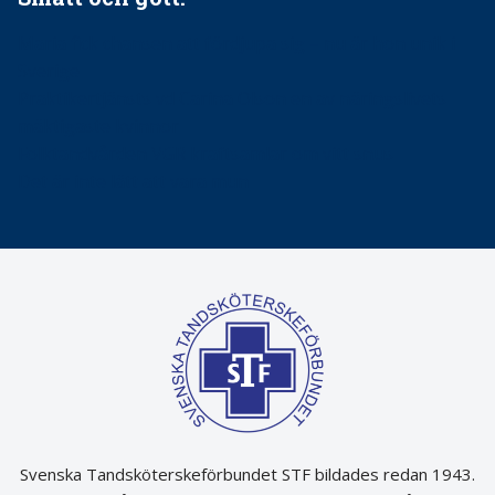
Maria fick chansen att fördjupa sig – nu är hon unik i
Sverige
Praktikertjänsts vd Carina Olson en av näringslivets
mäktigaste kvinnor
Folktandvården VGR kraftsamlar om vitt snus
Det är inte lätt att vara mun
Svenska Tandsköterskeförbundet STF bildades redan 1943.