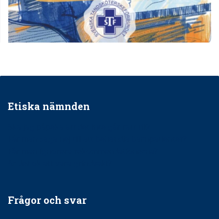
Etiska nämnden
Ska jag påpeka att det inte går rätt till?
Får man säga nej till att behandla barnpatienter?
Får man ignorera rekommendationerna?
Är det ok att vara grindvakt?
Frågor och svar