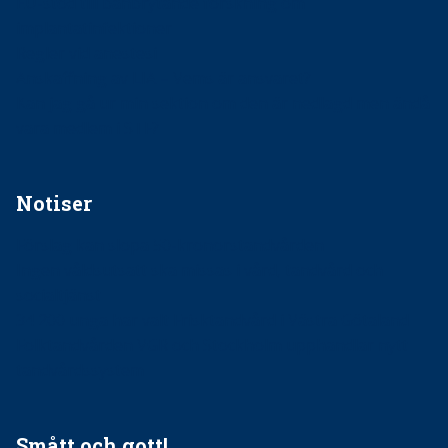
EU-stöd till banbrytande forskning om
implantatinfektioner
Regler vid anestesi
Anskaffning av LIA – Vems är ansvaret?
Kan jag gå ur min sektion om den är nedlagd men ändå
vara medlem i STF?
Notiser
Förslag kan slopa 50-kronorstandvården
Ingen våldsutsatt ska missas i vård, tandvård och
socialtjänst
34 200 unga har valt Frisktandvård i Västra Götaland
Folktandvården VGR och Stockholm upphandlar nytt
tandvårdssystem
Smått och gott!