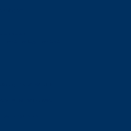
orskning om
är ansvaret?
om den är nedlagd men ändå
upa sig – nu är hon unik i
Olson en av näringslivets
mlar om vitt snus
n