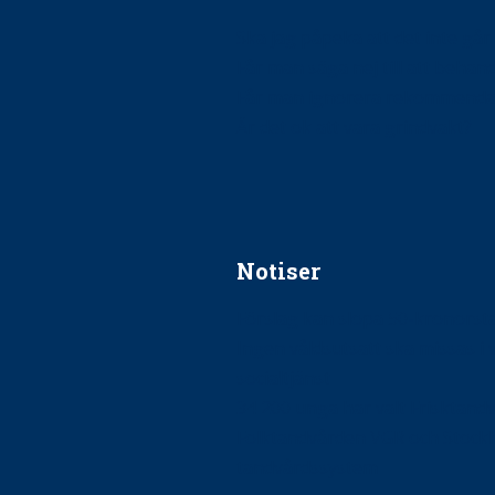
Ska jag påpeka att det inte går r
Får man säga nej till att beha
Får man ignorera rekommenda
Är det ok att vara grindvakt?
Notiser
Förslag kan slopa 50-kronors
Ingen våldsutsatt ska missas i 
socialtjänst
34 200 unga har valt Frisktand
Folktandvården VGR och Stock
tandvårdssystem