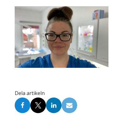
Skolinformatörer
Frågor 
Ansvarsområden
Kontakt
Tandvård mot Tobak
Annons
Sponsor
Dela artikeln