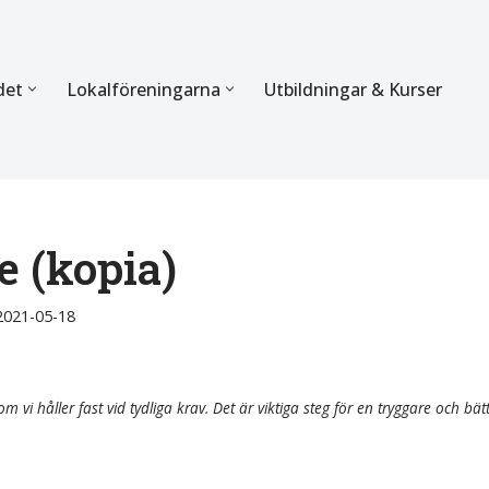
det
Lokalföreningarna
Utbildningar & Kurser
ÖRBUNDET
SEKTIONERNA
s verksamhet
Mer om förbundets sekti
Sektionen för Käkkirurgi
e (kopia)
en
Sektionen för Ortodonti
2021-05-18
egler
Parodontologi och Endod
hetsberättelse
Sektionen för Pedodonti
m vi håller fast vid tydliga krav. Det är viktiga steg för en tryggare och bät
etspolicy
Sektionen för Protetik o
Bettfysiologi