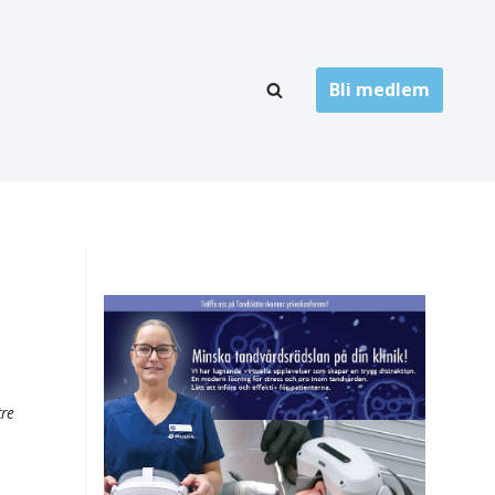
Bli medlem
LÄNKARKIV
oner
Folktandvård
Privat tandvård
Högskolor
onti
Landsting
Övrigt
tre
ch