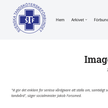
Hoppa
Hem
Arkivet
Förbun
till
innehåll
FÖR MEDLEMMAR
OM F
Almanackan
Om STF
Medlemserbjudanden
Stadgar
Imag
Certifiering
Styrels
Tidningen Tandsköterskan
Etiska r
Utbildning
Verksam
"Vi gör det enklare för seriösa vårdgivare att ställa om, samtidigt so
tandvård", säger socialminister Jakob Forssmed.
Kurser
Integrit