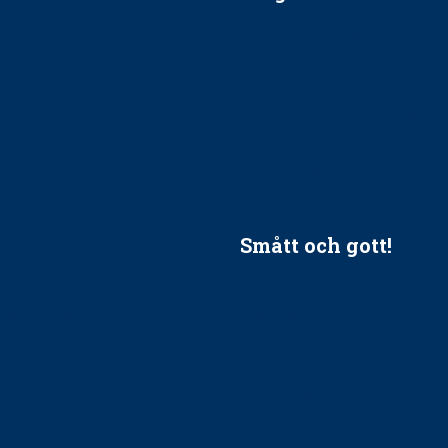
ätt till?
EU-stöd till banbrytande f
ndla barnpatienter?
implantatinfektioner
tionerna?
Regler vid anestesi
Anskaffning av LIA – Vems 
Kan jag gå ur min sektion 
vara medlem i STF?
Smått och gott!
tandvården
Maria fick chansen att fördj
vård, tandvård och
Sverige
Praktikertjänsts vd Carina 
vård i Västra Götaland
mäktigaste kvinnor
holm upphandlar nytt
Folktandvården VGR kraftsa
Det är inte lätt att vara mu