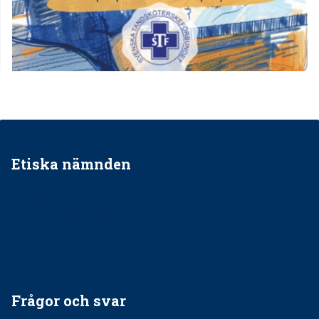
Etiska nämnden
Ska jag påpeka att det inte går rätt till?
Får man säga nej till att behandla barnpatienter?
Får man ignorera rekommendationerna?
Är det ok att vara grindvakt?
Frågor och svar