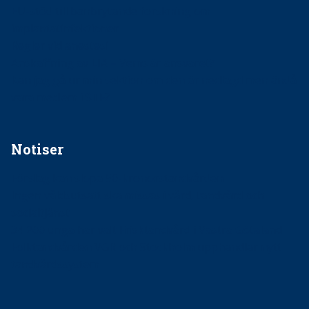
EU-stöd till banbrytande forskning om
implantatinfektioner
Regler vid anestesi
Anskaffning av LIA – Vems är ansvaret?
Kan jag gå ur min sektion om den är nedlagd men ändå
vara medlem i STF?
Notiser
Förslag kan slopa 50-kronorstandvården
Ingen våldsutsatt ska missas i vård, tandvård och
socialtjänst
34 200 unga har valt Frisktandvård i Västra Götaland
Folktandvården VGR och Stockholm upphandlar nytt
tandvårdssystem