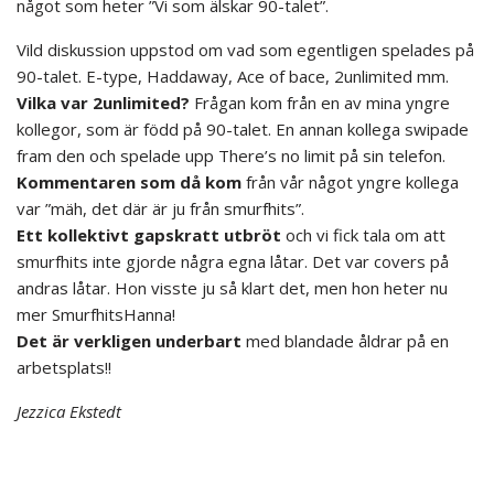
något som heter ”Vi som älskar 90-talet”.
Vild diskussion uppstod om vad som egentligen spelades på
90-talet. E-type, Haddaway, Ace of bace, 2unlimited mm.
Vilka var 2unlimited?
Frågan kom från en av mina yngre
kollegor, som är född på 90-talet. En annan kollega swipade
fram den och spelade upp There’s no limit på sin telefon.
Kommentaren som då kom
från vår något yngre kollega
var ”mäh, det där är ju från smurfhits”.
Ett kollektivt gapskratt utbröt
och vi fick tala om att
smurfhits inte gjorde några egna låtar. Det var covers på
andras låtar. Hon visste ju så klart det, men hon heter nu
mer SmurfhitsHanna!
Det är verkligen underbart
med blandade åldrar på en
arbetsplats!!
Jezzica Ekstedt