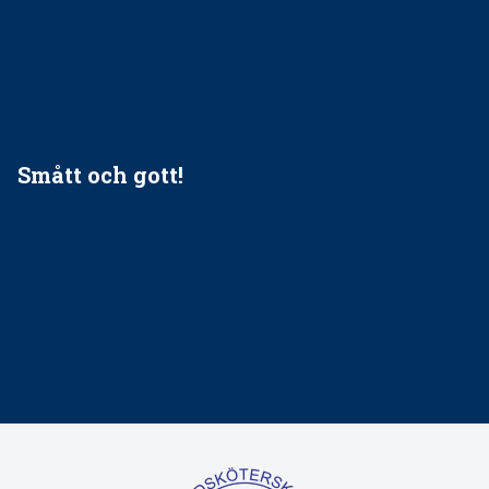
socialtjänst
34 200 unga har valt Frisktandvård i Västra Götaland
Folktandvården VGR och Stockholm upphandlar nytt
tandvårdssystem
Smått och gott!
Maria fick chansen att fördjupa sig – nu är hon unik i
Sverige
Praktikertjänsts vd Carina Olson en av näringslivets
mäktigaste kvinnor
Folktandvården VGR kraftsamlar om vitt snus
Det är inte lätt att vara mun