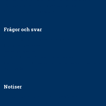
Får man ignorera rekommendationerna?
Är det ok att vara grindvakt?
Frågor och svar
EU-stöd till banbrytande forskning om
implantatinfektioner
Regler vid anestesi
Anskaffning av LIA – Vems är ansvaret?
Kan jag gå ur min sektion om den är nedlagd men ändå
vara medlem i STF?
Notiser
Förslag kan slopa 50-kronorstandvården
Ingen våldsutsatt ska missas i vård, tandvård och