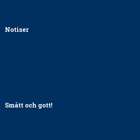
vara medlem i STF?
Notiser
Förslag kan slopa 50-kronorstandvården
Ingen våldsutsatt ska missas i vård, tandvård och
socialtjänst
34 200 unga har valt Frisktandvård i Västra Götaland
Folktandvården VGR och Stockholm upphandlar nytt
tandvårdssystem
Smått och gott!
Maria fick chansen att fördjupa sig – nu är hon unik i
Sverige
Praktikertjänsts vd Carina Olson en av näringslivets