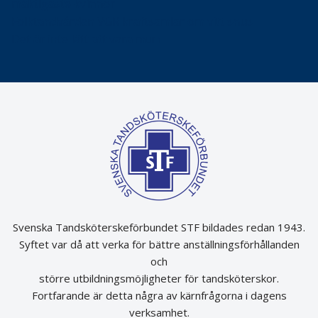
mäktigaste kvinnor
Folktandvården VGR kraftsamlar om vitt snus
Det är inte lätt att vara mun
Svenska Tandsköterskeförbundet STF bildades redan 1943.
Syftet var då att verka för bättre anställningsförhållanden
och
större utbildningsmöjligheter för tandsköterskor.
Fortfarande är detta några av kärnfrågorna i dagens
verksamhet.