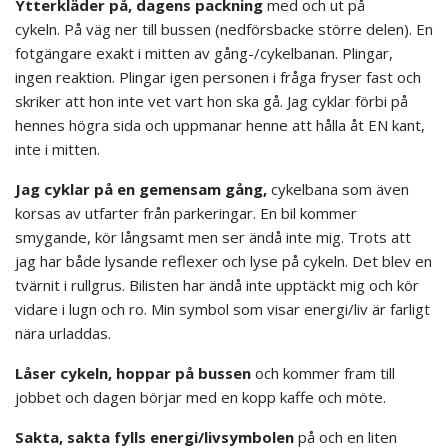
Ytterkläder på, dagens packning
med och ut på
cykeln. På väg ner till bussen (nedförsbacke större delen). En
fotgängare exakt i mitten av gång-/cykelbanan. Plingar,
ingen reaktion. Plingar igen personen i fråga fryser fast och
skriker att hon inte vet vart hon ska gå. Jag cyklar förbi på
hennes högra sida och uppmanar henne att hålla åt EN kant,
inte i mitten.
Jag cyklar på en gemensam gång,
cykelbana som även
korsas av utfarter från parkeringar. En bil kommer
smygande, kör långsamt men ser ändå inte mig. Trots att
jag har både lysande reflexer och lyse på cykeln. Det blev en
tvärnit i rullgrus. Bilisten har ändå inte upptäckt mig och kör
vidare i lugn och ro. Min symbol som visar energi/liv är farligt
nära urladdas.
Låser cykeln, hoppar på bussen
och kommer fram till
jobbet och dagen börjar med en kopp kaffe och möte.
Sakta, sakta fylls energi/livsymbolen
på och en liten