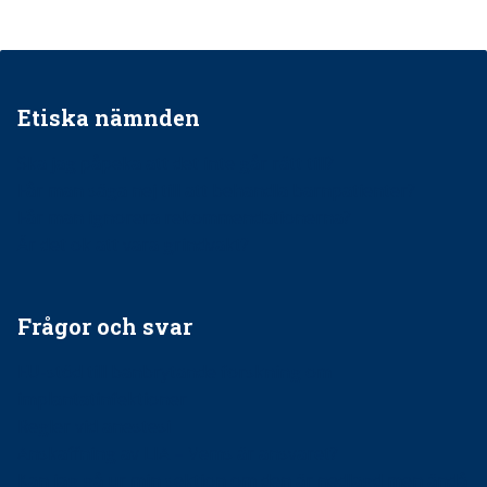
Etiska nämnden
Ska jag påpeka att det inte går rätt till?
Får man säga nej till att behandla barnpatienter?
Får man ignorera rekommendationerna?
Är det ok att vara grindvakt?
Frågor och svar
EU-stöd till banbrytande forskning om
implantatinfektioner
Regler vid anestesi
Anskaffning av LIA – Vems är ansvaret?
Kan jag gå ur min sektion om den är nedlagd men ändå