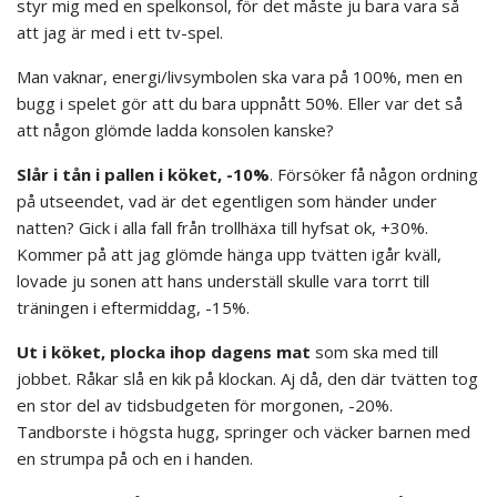
styr mig med en spelkonsol, för det måste ju bara vara så
att jag är med i ett tv-spel.
Man vaknar, energi/livsymbolen ska vara på 100%, men en
bugg i spelet gör att du bara uppnått 50%. Eller var det så
att någon glömde ladda konsolen kanske?
Slår i tån i pallen i köket, -10%
. Försöker få någon ordning
på utseendet, vad är det egentligen som händer under
natten? Gick i alla fall från trollhäxa till hyfsat ok, +30%.
Kommer på att jag glömde hänga upp tvätten igår kväll,
lovade ju sonen att hans underställ skulle vara torrt till
träningen i eftermiddag, -15%.
Ut i köket, plocka ihop dagens mat
som ska med till
jobbet. Råkar slå en kik på klockan. Aj då, den där tvätten tog
en stor del av tidsbudgeten för morgonen, -20%.
Tandborste i högsta hugg, springer och väcker barnen med
en strumpa på och en i handen.