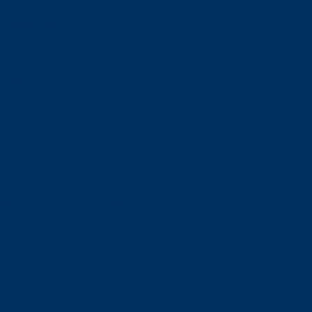
orskning om
är ansvaret?
om den är nedlagd men ändå
upa sig – nu är hon unik i
Olson en av näringslivets
mlar om vitt snus
n