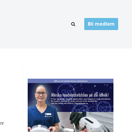
Bli medlem
LÄNKARKIV
oner
Folktandvård
Privat tandvård
Högskolor
onti
Landsting
Övrigt
ch
tre