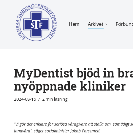
Hoppa
Hem
Arkivet
Förbun
till
innehåll
FÖR MEDLEMMAR
OM F
Almanackan
Om STF
Medlemserbjudanden
Stadgar
MyDentist bjöd in br
Certifiering
Styrels
nyöppnade kliniker
Tidningen Tandsköterskan
Etiska r
2024-08-15
2 min läsning
Utbildning
Verksam
Kurser
Integrit
"Vi gör det enklare för seriösa vårdgivare att ställa om, samtidigt so
tandvård", säger socialminister Jakob Forssmed.