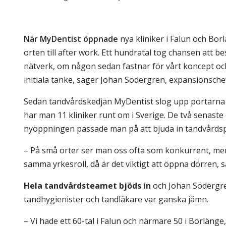
Skolinformatörer
Frågor 
Ansvarsområden
Kontakt
När MyDentist öppnade
nya kliniker i Falun och Bo
Tandvård mot Tobak
Annons
orten till after work. Ett hundratal tog chansen att 
nätverk, om någon sedan fastnar för vårt koncept och g
Sponsor
initiala tanke, säger Johan Södergren, expansionsche
Sedan tandvårdskedjan MyDentist slog upp portarna fö
har man 11 kliniker runt om i Sverige. De två senaste ö
nyöppningen passade man på att bjuda in tandvårdsp
– På små orter ser man oss ofta som konkurrent, me
samma yrkesroll, då är det viktigt att öppna dörren,
Hela tandvårdsteamet bjöds in
och Johan Södergre
tandhygienister och tandläkare var ganska jämn.
– Vi hade ett 60-tal i Falun och närmare 50 i Borlänge, 