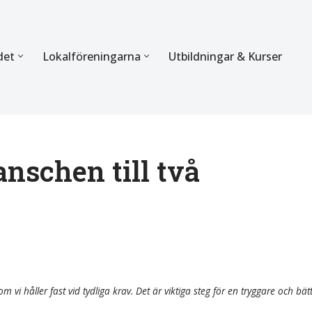
det
Lokalföreningarna
Utbildningar & Kurser
ÖRBUNDET
SEKTIONERNA
s verksamhet
Mer om förbundets sekti
Sektionen för Käkkirurgi
anschen till två
en
Sektionen för Ortodonti
egler
Parodontologi och Endod
hetsberättelse
Sektionen för Pedodonti
etspolicy
Sektionen för Protetik o
m vi håller fast vid tydliga krav. Det är viktiga steg för en tryggare och bät
Bettfysiologi