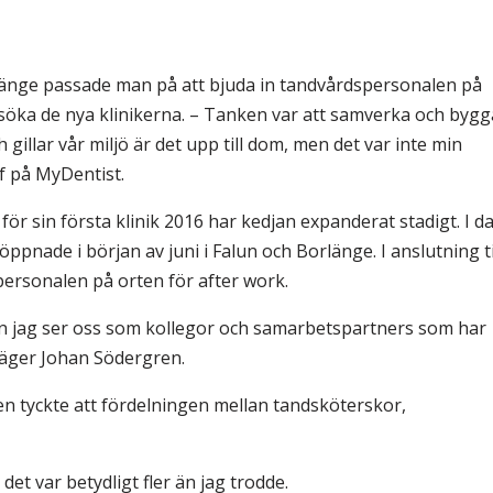
& Svar
Sektionen för OFM
a förbundet
rlänge passade man på att bjuda in tandvårdspersonalen på
era
besöka de nya klinikerna. – Tanken var att samverka och bygg
illar vår miljö är det upp till dom, men det var inte min
er
f på MyDentist.
r sin första klinik 2016 har kedjan expanderat stadigt. I d
ppnade i början av juni i Falun och Borlänge. I anslutning ti
ersonalen på orten för after work.
n jag ser oss som kollegor och samarbetspartners som har
 säger Johan Södergren.
n tyckte att fördelningen mellan tandsköterskor,
det var betydligt fler än jag trodde.