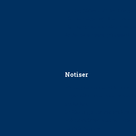
Ska jag påpeka att det inte går r
Får man säga nej till att beha
Får man ignorera rekommenda
Är det ok att vara grindvakt?
Notiser
Förslag kan slopa 50-kronors
Ingen våldsutsatt ska missas i 
socialtjänst
34 200 unga har valt Frisktand
Folktandvården VGR och Stock
tandvårdssystem