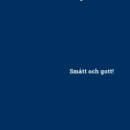
ätt till?
EU-stöd till banbrytande f
ndla barnpatienter?
implantatinfektioner
tionerna?
Regler vid anestesi
Anskaffning av LIA – Vems 
Kan jag gå ur min sektion 
vara medlem i STF?
Smått och gott!
tandvården
Maria fick chansen att fördj
vård, tandvård och
Sverige
Praktikertjänsts vd Carina 
vård i Västra Götaland
mäktigaste kvinnor
holm upphandlar nytt
Folktandvården VGR kraftsa
Det är inte lätt att vara mu