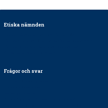
Etiska nämnden
Ska jag påpeka att det inte går rätt till?
Får man säga nej till att behandla barnpatienter?
Får man ignorera rekommendationerna?
Är det ok att vara grindvakt?
Frågor och svar
EU-stöd till banbrytande forskning om
implantatinfektioner
Regler vid anestesi
Anskaffning av LIA – Vems är ansvaret?
Kan jag gå ur min sektion om den är nedlagd men ändå