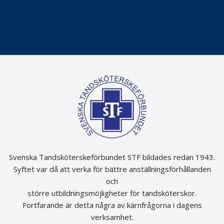
Folktandvården VGR kraftsamlar om vitt snus
Det är inte lätt att vara mun
Svenska Tandsköterskeförbundet STF bildades redan 1943.
Syftet var då att verka för bättre anställningsförhållanden
och
större utbildningsmöjligheter för tandsköterskor.
Fortfarande är detta några av kärnfrågorna i dagens
verksamhet.