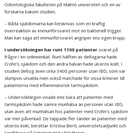
Odontologiska fakulteten på Malmö universitet och en av
forskarna bakom studien.
– Båda sjukdomarna kan beskrivas som en kraftig
överreaktion av immunförsvaret mot en bakteriell trigger.
Man kan säga att immunförsvaret angriper ens egen kropp.
I undersökningen har runt 1100 patienter
svarat på
frågor i en onlineenkät. Runt hälften av deltagarna hade
Crohn’s sjukdom och den andra halvan hade ulcerös kolit. I
studien deltog även cirka 3400 personer utan IBD, som var
slumpvis utvalda men också matchade för vissa kriterier till
patienterna med inflammatorisk tarmsjukdom.
– Undersökningen visade inte bara att patienter med
tarmsjukdom hade sämre munhälsa än personer utan IBD,
utan även att munhälsan hos patienter med Crohn’s sjukdom
var mer påverkad. De tappade fler tänder än patienter med
ulcerös kolit, berättar Kristina Bertl, universitetsadjunkt och
tandläkare på Odontologiska fakulteten.