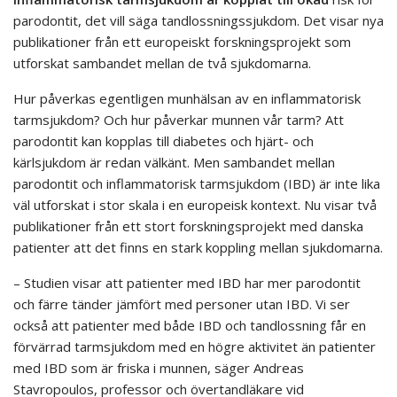
parodontit, det vill säga tandlossningssjukdom. Det visar nya
publikationer från ett europeiskt forskningsprojekt som
utforskat sambandet mellan de två sjukdomarna.
Hur påverkas egentligen munhälsan av en inflammatorisk
tarmsjukdom? Och hur påverkar munnen vår tarm? Att
parodontit kan kopplas till diabetes och hjärt- och
kärlsjukdom är redan välkänt. Men sambandet mellan
parodontit och inflammatorisk tarmsjukdom (IBD) är inte lika
väl utforskat i stor skala i en europeisk kontext. Nu visar två
publikationer från ett stort forskningsprojekt med danska
patienter att det finns en stark koppling mellan sjukdomarna.
– Studien visar att patienter med IBD har mer parodontit
och färre tänder jämfört med personer utan IBD. Vi ser
också att patienter med både IBD och tandlossning får en
förvärrad tarmsjukdom med en högre aktivitet än patienter
med IBD som är friska i munnen, säger Andreas
Stavropoulos, professor och övertandläkare vid