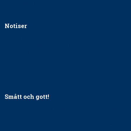
vara medlem i STF?
Notiser
Förslag kan slopa 50-kronorstandvården
Ingen våldsutsatt ska missas i vård, tandvård och
socialtjänst
34 200 unga har valt Frisktandvård i Västra Götaland
Folktandvården VGR och Stockholm upphandlar nytt
tandvårdssystem
Smått och gott!
Maria fick chansen att fördjupa sig – nu är hon unik i
Sverige
Praktikertjänsts vd Carina Olson en av näringslivets
mäktigaste kvinnor