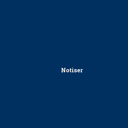
Ska jag påpeka att det inte går r
Får man säga nej till att beha
Får man ignorera rekommenda
Är det ok att vara grindvakt?
Notiser
Förslag kan slopa 50-kronors
Ingen våldsutsatt ska missas i 
socialtjänst
34 200 unga har valt Frisktand
Folktandvården VGR och Stock
tandvårdssystem