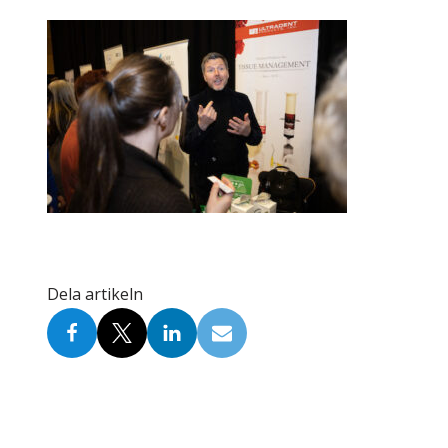
Skolinformatörer
Frågor 
Ansvarsområden
Kontakt
Tandvård mot Tobak
Annons
Sponsor
Dela artikeln