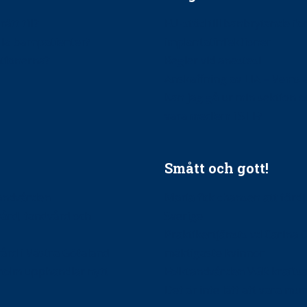
ätt till?
EU-stöd till banbrytande f
ndla barnpatienter?
implantatinfektioner
tionerna?
Regler vid anestesi
Anskaffning av LIA – Vems 
Kan jag gå ur min sektion 
vara medlem i STF?
Smått och gott!
tandvården
Maria fick chansen att fördj
vård, tandvård och
Sverige
Praktikertjänsts vd Carina 
vård i Västra Götaland
mäktigaste kvinnor
holm upphandlar nytt
Folktandvården VGR kraftsa
Det är inte lätt att vara mu