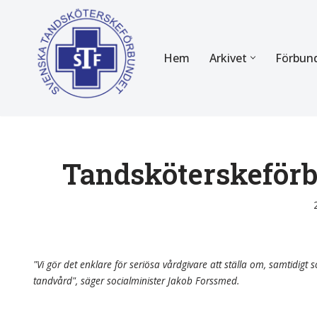
Hoppa
Hem
Arkivet
Förbun
till
innehåll
FÖR MEDLEMMAR
OM F
Almanackan
Om STF
Medlemserbjudanden
Stadgar
Tandsköterskeför
Certifiering
Styrels
Tidningen Tandsköterskan
Etiska r
Utbildning
Verksam
"Vi gör det enklare för seriösa vårdgivare att ställa om, samtidigt so
tandvård", säger socialminister Jakob Forssmed.
Kurser
Integrit