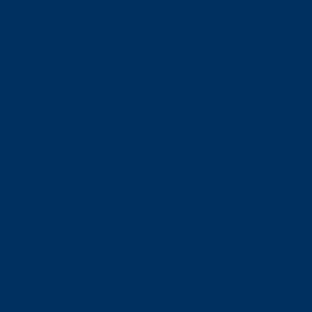
orskning om
är ansvaret?
om den är nedlagd men ändå
upa sig – nu är hon unik i
Olson en av näringslivets
mlar om vitt snus
n