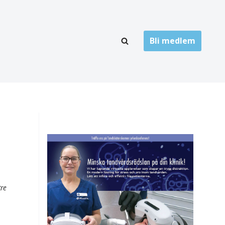
Bli medlem
LÄNKARKIV
oner
Folktandvård
Privat tandvård
Högskolor
onti
Landsting
Övrigt
tre
ch