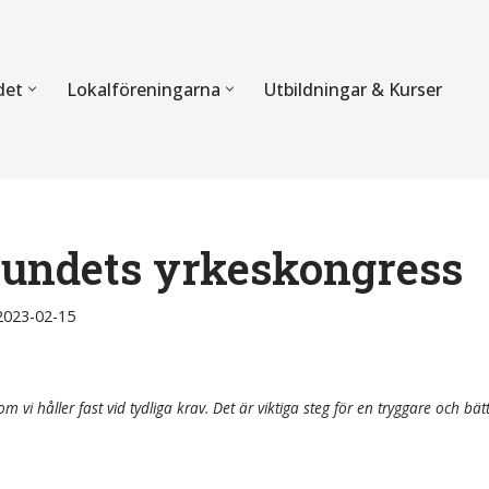
det
Lokalföreningarna
Utbildningar & Kurser
ÖRBUNDET
SEKTIONERNA
s verksamhet
Mer om förbundets sekti
Sektionen för Käkkirurgi
bundets yrkeskongress
en
Sektionen för Ortodonti
2023-02-15
egler
Parodontologi och Endod
hetsberättelse
Sektionen för Pedodonti
m vi håller fast vid tydliga krav. Det är viktiga steg för en tryggare och bät
etspolicy
Sektionen för Protetik o
Bettfysiologi