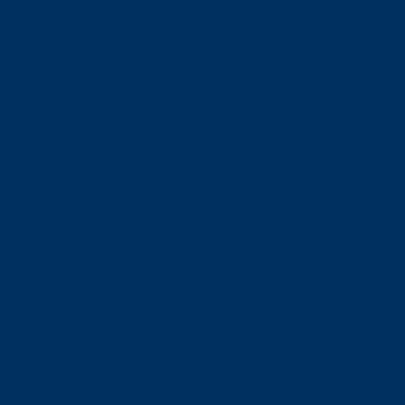
orskning om
är ansvaret?
om den är nedlagd men ändå
upa sig – nu är hon unik i
Olson en av näringslivets
mlar om vitt snus
n