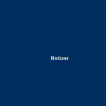
Ska jag påpeka att det inte går r
Får man säga nej till att beha
Får man ignorera rekommenda
Är det ok att vara grindvakt?
Notiser
Förslag kan slopa 50-kronors
Ingen våldsutsatt ska missas i 
socialtjänst
34 200 unga har valt Frisktand
Folktandvården VGR och Stock
tandvårdssystem