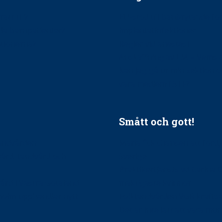
ätt till?
EU-stöd till banbrytande f
ndla barnpatienter?
implantatinfektioner
tionerna?
Regler vid anestesi
Anskaffning av LIA – Vems 
Kan jag gå ur min sektion 
vara medlem i STF?
Smått och gott!
tandvården
Maria fick chansen att fördj
vård, tandvård och
Sverige
Praktikertjänsts vd Carina 
vård i Västra Götaland
mäktigaste kvinnor
holm upphandlar nytt
Folktandvården VGR kraftsa
Det är inte lätt att vara mu