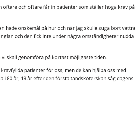
n oftare och oftare får in patienter som ställer höga krav på
Hen hade önskemål på hur och när jag skulle suga bort vattn
r kringlan och den fick inte under några omständigheter nudda
 vi skall genomföra på kortast möjligaste tiden.
kravfyllda patienter för oss, men de kan hjälpa oss med
ida i 80 år, 18 år efter den första tandsköterskan såg dagens