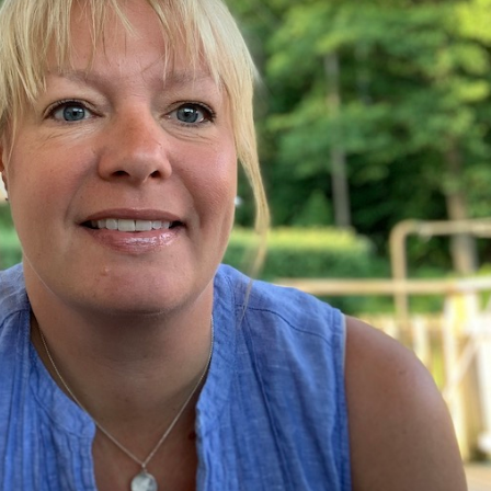
& Svar
Sektionen för OFM
a förbundet
era
er