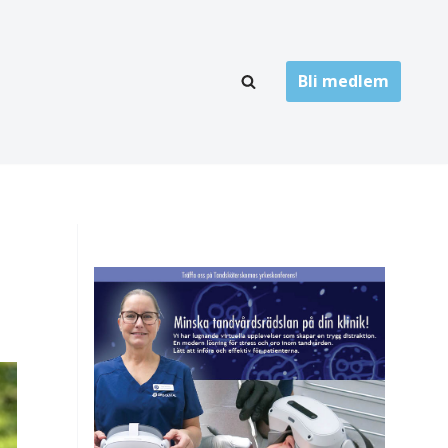
Bli medlem
LÄNKARKIV
oner
Folktandvård
Privat tandvård
Högskolor
onti
Landsting
Övrigt
ch