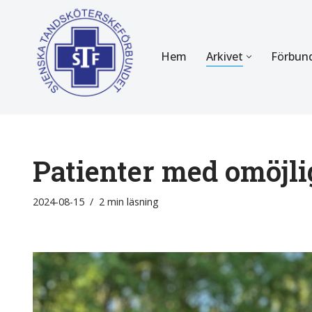
Hoppa
Hem
Arkivet
Förbun
till
innehåll
FÖR MEDLEMMAR
OM F
Almanackan
Om STF
Medlemserbjudanden
Stadgar
Patienter med omöjli
Certifiering
Styrels
2024-08-15
2 min läsning
Tidningen Tandsköterskan
Etiska r
Utbildning
Verksam
Kurser
Integrit