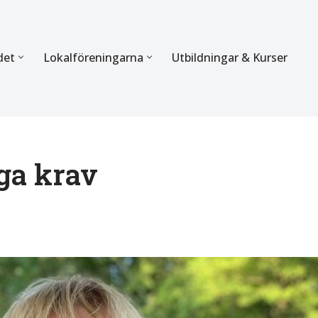
det
Lokalföreningarna
Utbildningar & Kurser
ÖRBUNDET
SEKTIONERNA
s verksamhet
Mer om förbundets sekti
Sektionen för Käkkirurgi
ga krav
en
Sektionen för Ortodonti
egler
Parodontologi och Endod
hetsberättelse
Sektionen för Pedodonti
etspolicy
Sektionen för Protetik o
Bettfysiologi