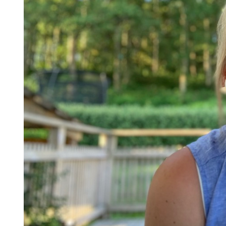
Skolinformatörer
Frågor 
Ansvarsområden
Kontakt
Tandvård mot Tobak
Annons
Sponsor