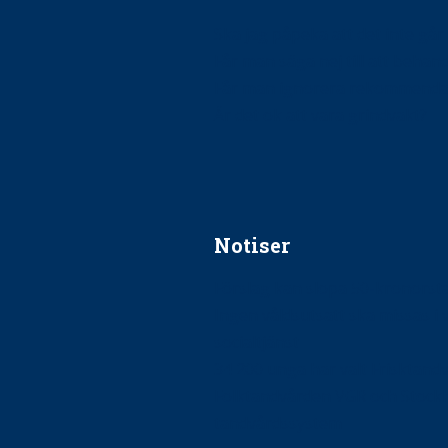
Ska jag påpeka att det inte går r
Får man säga nej till att beha
Får man ignorera rekommenda
Är det ok att vara grindvakt?
Notiser
Förslag kan slopa 50-kronors
Ingen våldsutsatt ska missas i 
socialtjänst
34 200 unga har valt Frisktand
Folktandvården VGR och Stock
tandvårdssystem