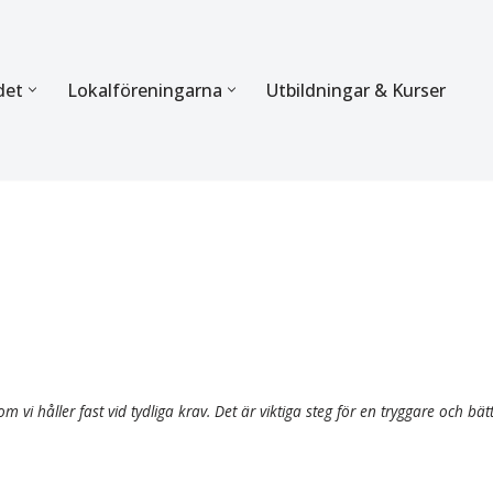
det
Lokalföreningarna
Utbildningar & Kurser
ÖRBUNDET
SEKTIONERNA
s verksamhet
Mer om förbundets sekti
Sektionen för Käkkirurgi
en
Sektionen för Ortodonti
egler
Parodontologi och Endod
hetsberättelse
Sektionen för Pedodonti
m vi håller fast vid tydliga krav. Det är viktiga steg för en tryggare och bät
etspolicy
Sektionen för Protetik o
Bettfysiologi