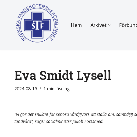
Hoppa
Hem
Arkivet
Förbun
till
innehåll
FÖR MEDLEMMAR
OM F
Almanackan
Om STF
Medlemserbjudanden
Stadgar
Eva Smidt Lysell
Certifiering
Styrels
2024-08-15
1 min läsning
Tidningen Tandsköterskan
Etiska r
Utbildning
Verksam
"Vi gör det enklare för seriösa vårdgivare att ställa om, samtidigt so
tandvård", säger socialminister Jakob Forssmed.
Kurser
Integrit