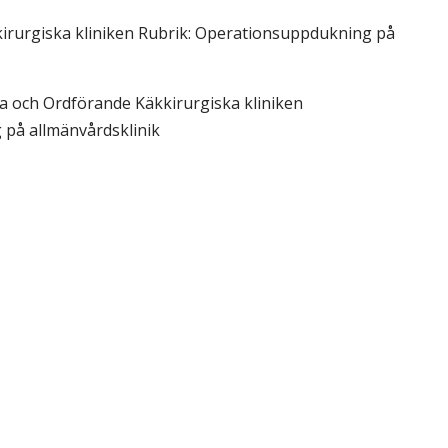
& Svar
Sektionen för OFM
kirurgiska kliniken Rubrik: Operationsuppdukning på
a förbundet
era
ka och Ordförande Käkkirurgiska kliniken
på allmänvårdsklinik
er