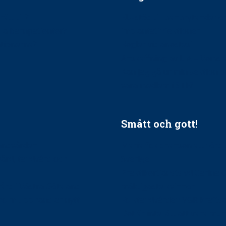
ätt till?
EU-stöd till banbrytande f
ndla barnpatienter?
implantatinfektioner
tionerna?
Regler vid anestesi
Anskaffning av LIA – Vems 
Kan jag gå ur min sektion 
vara medlem i STF?
Smått och gott!
tandvården
Maria fick chansen att fördj
vård, tandvård och
Sverige
Praktikertjänsts vd Carina 
vård i Västra Götaland
mäktigaste kvinnor
holm upphandlar nytt
Folktandvården VGR kraftsa
Det är inte lätt att vara mu