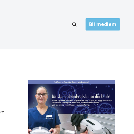
Bli medlem
LÄNKARKIV
oner
Folktandvård
Privat tandvård
Högskolor
onti
Landsting
Övrigt
tre
ch