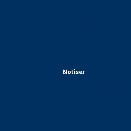
Ska jag påpeka att det inte går r
Får man säga nej till att beha
Får man ignorera rekommenda
Är det ok att vara grindvakt?
Notiser
Förslag kan slopa 50-kronors
Ingen våldsutsatt ska missas i 
socialtjänst
34 200 unga har valt Frisktand
Folktandvården VGR och Stock
tandvårdssystem