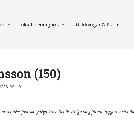
det
Lokalföreningarna
Utbildningar & Kurser
ÖRBUNDET
SEKTIONERNA
s verksamhet
Mer om förbundets sekti
Sektionen för Käkkirurgi
nsson (150)
en
Sektionen för Ortodonti
2023-09-19
egler
Parodontologi och Endod
hetsberättelse
Sektionen för Pedodonti
m vi håller fast vid tydliga krav. Det är viktiga steg för en tryggare och bät
etspolicy
Sektionen för Protetik o
Bettfysiologi