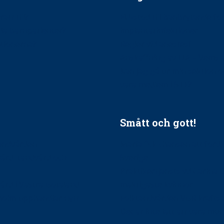
ätt till?
EU-stöd till banbrytande f
ndla barnpatienter?
implantatinfektioner
tionerna?
Regler vid anestesi
Anskaffning av LIA – Vems 
Kan jag gå ur min sektion 
vara medlem i STF?
Smått och gott!
tandvården
Maria fick chansen att fördj
vård, tandvård och
Sverige
Praktikertjänsts vd Carina 
vård i Västra Götaland
mäktigaste kvinnor
holm upphandlar nytt
Folktandvården VGR kraftsa
Det är inte lätt att vara mu