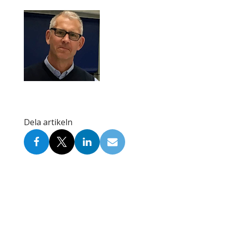
Skolinformatörer
Frågor 
Ansvarsområden
Kontakt
Tandvård mot Tobak
Annons
Sponsor
Dela artikeln