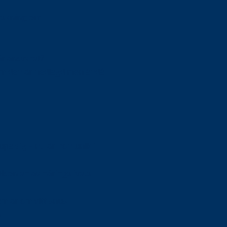
orskning om
är ansvaret?
om den är nedlagd men ändå
upa sig – nu är hon unik i
Olson en av näringslivets
mlar om vitt snus
n