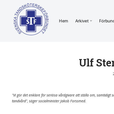
Hoppa
Hem
Arkivet
Förbun
till
innehåll
FÖR MEDLEMMAR
OM F
Almanackan
Om STF
Medlemserbjudanden
Stadgar
Ulf Ste
Certifiering
Styrels
Tidningen Tandsköterskan
Etiska r
Utbildning
Verksam
"Vi gör det enklare för seriösa vårdgivare att ställa om, samtidigt so
tandvård", säger socialminister Jakob Forssmed.
Kurser
Integrit