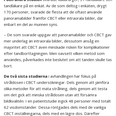
tandläkare på en enkät. Av de som deltog i enkäten, drygt
170 personer, svarade de flesta att de oftast använde
panoramabilder framför CBCT eller intraorala bilder, där
enbart en del av munnen syns.
– De som svarade uppgav att panoramabilder och CBCT gav
mer underlag än intraorala bilder, dessutom ansåg en
majoritet att CBCT även minskade risken för komplikationer
efter tandborttagningen. Men oavsett vilken metod som
användes, påverkades inte beslutet om att tanden skulle tas
bort.
De två sista studierna
i avhandlingen har fokus på
stråldosen i CBCT-undersökningar. Dels genom att jämföra
olika metoder för att mäta strålning, dels genom att testa
om det gick att minska stråldosen utan att försämra
bildkvalitén. I en patientstudie ingick 48 personer med totalt
62 visdomständer. Dessa röntgades dels med de vanliga
CBCT-inställningarna, dels med en lägre dos. Därefter