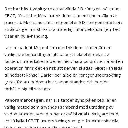
Det har blivit vanligare
att använda 3D-röntgen, så kallad
CBCT, för att bedöma hur visdomstanden i underkäken är
placerad. Men panoramaröntgen eller 3D-röntgen med lägre
stråldos ger minst lika bra underlag inför behandlingen. Det
visar en ny avhandling.
När en patient får problem med visdomständer är den
vanligaste behandlingen att ta bort hela eller delar av
tanden. I underkäken löper en nerv nära tandrötterna. Vid en
operation finns det en risk att nerven skadas, vilket kan leda
till nedsatt känsel. Därför bör alltid en röntgenundersökning
göras för att bedöma hur visdomstanden och nerven
förhåller sig till varandra.
Panoramaröntgen
, när alla tänder syns på en bild, är en
vanlig metod som används i samband med utredning av
visdomständer. Men det har också blivit allt vanligare med
en så kallad CBCT-undersökning som ger tredimensionella
bilder av tanden och omgivande vävnad.