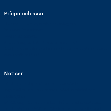
Frågor och svar
EU-stöd till banbrytande forskning om
implantatinfektioner
Regler vid anestesi
Anskaffning av LIA – Vems är ansvaret?
Kan jag gå ur min sektion om den är nedlagd men ändå
vara medlem i STF?
Notiser
Förslag kan slopa 50-kronorstandvården
Ingen våldsutsatt ska missas i vård, tandvård och
socialtjänst
34 200 unga har valt Frisktandvård i Västra Götaland
Folktandvården VGR och Stockholm upphandlar nytt