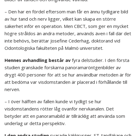
– Den har en fördel eftersom man får en ännu tydligare bild
av hur tand och nerv ligger, vilket kan skapa en större
säkerhet inför en operation. Men CBCT, som ger en mycket
högre stråldos än andra metoder, används även i fall där det
inte behövs, berättar Josefine Cederhag, doktorand vid
Odontologiska fakulteten på Malmö universitet.
Hennes avhandling består av
fyra delstudier. I den första
studien granskade forskarna panoramaröntgenbilder av
drygt 400 personer för att se hur användbar metoden är för
att bedöma var visdomstanden är placerad i förhållande till
nerven.
– I över hälften av fallen kunde vi tydligt se hur
visdomstandens rötter låg ovanför nervkanalen. Det
betyder att en panoramabild är tillräcklig att använda som
underlag ur detta perspektiv.
I den andra studien
svarade käkkirurger, ST-tandläkare och