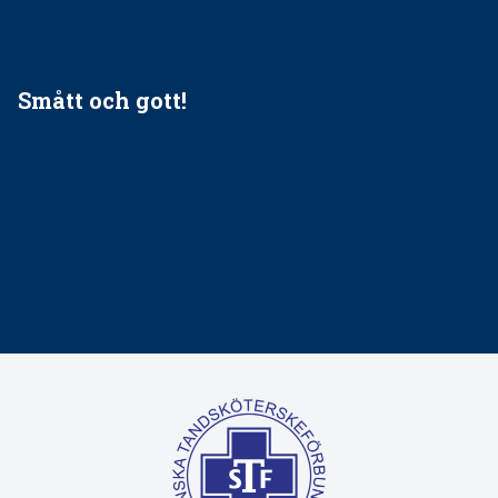
tandvårdssystem
Smått och gott!
Maria fick chansen att fördjupa sig – nu är hon unik i
Sverige
Praktikertjänsts vd Carina Olson en av näringslivets
mäktigaste kvinnor
Folktandvården VGR kraftsamlar om vitt snus
Det är inte lätt att vara mun