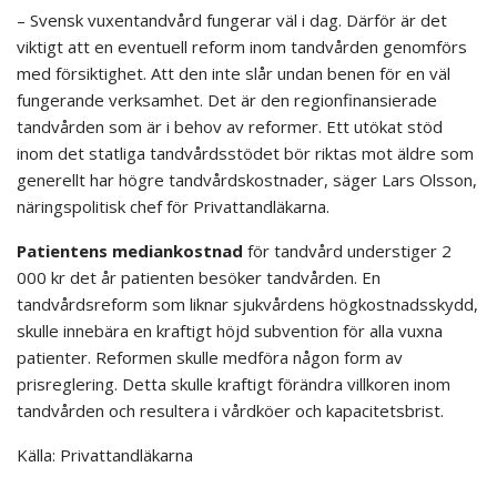
– Svensk vuxentandvård fungerar väl i dag. Därför är det
viktigt att en eventuell reform inom tandvården genomförs
med försiktighet. Att den inte slår undan benen för en väl
fungerande verksamhet. Det är den regionfinansierade
tandvården som är i behov av reformer. Ett utökat stöd
inom det statliga tandvårdsstödet bör riktas mot äldre som
generellt har högre tandvårdskostnader, säger Lars Olsson,
näringspolitisk chef för Privattandläkarna.
Patientens mediankostnad
för tandvård understiger 2
000 kr det år patienten besöker tandvården. En
tandvårdsreform som liknar sjukvårdens högkostnadsskydd,
skulle innebära en kraftigt höjd subvention för alla vuxna
patienter. Reformen skulle medföra någon form av
prisreglering. Detta skulle kraftigt förändra villkoren inom
tandvården och resultera i vårdköer och kapacitetsbrist.
Källa: Privattandläkarna