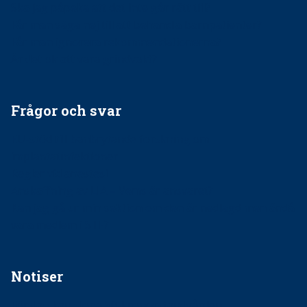
Ska jag påpeka att det inte går rätt till?
Får man säga nej till att behandla barnpatienter?
Får man ignorera rekommendationerna?
Är det ok att vara grindvakt?
Frågor och svar
EU-stöd till banbrytande forskning om
implantatinfektioner
Regler vid anestesi
Anskaffning av LIA – Vems är ansvaret?
Kan jag gå ur min sektion om den är nedlagd men ändå
vara medlem i STF?
Notiser
Förslag kan slopa 50-kronorstandvården