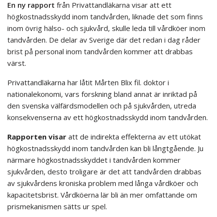
En ny rapport
från Privattandläkarna visar att ett
högkostnadsskydd inom tandvården, liknade det som finns
inom övrig hälso- och sjukvård, skulle leda till vårdköer inom
tandvården. De delar av Sverige där det redan i dag råder
brist på personal inom tandvården kommer att drabbas
värst.
Privattandläkarna har låtit Mårten Blix fil. doktor i
nationalekonomi, vars forskning bland annat är inriktad på
den svenska välfärdsmodellen och på sjukvården, utreda
konsekvenserna av ett högkostnadsskydd inom tandvården.
Rapporten visar
att de indirekta effekterna av ett utökat
högkostnadsskydd inom tandvården kan bli långtgående. Ju
närmare högkostnadsskyddet i tandvården kommer
sjukvården, desto troligare är det att tandvården drabbas
av sjukvårdens kroniska problem med långa vårdköer och
kapacitetsbrist. Vårdköerna lär bli än mer omfattande om
prismekanismen sätts ur spel.