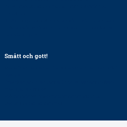
Ingen våldsutsatt ska missas i vård, tandvård och
socialtjänst
34 200 unga har valt Frisktandvård i Västra Götaland
Folktandvården VGR och Stockholm upphandlar nytt
tandvårdssystem
Smått och gott!
Maria fick chansen att fördjupa sig – nu är hon unik i
Sverige
Praktikertjänsts vd Carina Olson en av näringslivets
mäktigaste kvinnor
Folktandvården VGR kraftsamlar om vitt snus
Det är inte lätt att vara mun