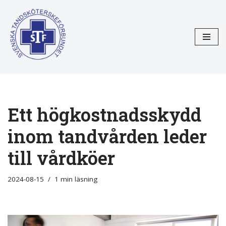
Hoppa
till
innehåll
Ett högkostnadsskydd
inom tandvården leder
till vårdköer
2024-08-15
1 min läsning