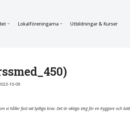
det
Lokalföreningarna
Utbildningar & Kurser
ÖRBUNDET
SEKTIONERNA
s verksamhet
Mer om förbundets sekti
Sektionen för Käkkirurgi
orssmed_450)
en
Sektionen för Ortodonti
2023-10-09
egler
Parodontologi och Endod
hetsberättelse
Sektionen för Pedodonti
m vi håller fast vid tydliga krav. Det är viktiga steg för en tryggare och bät
etspolicy
Sektionen för Protetik o
Bettfysiologi