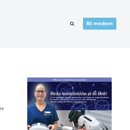
Bli medlem
LÄNKARKIV
oner
Folktandvård
Privat tandvård
Högskolor
onti
Landsting
Övrigt
tre
ch