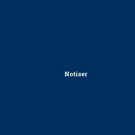
Ska jag påpeka att det inte går r
Får man säga nej till att beha
Får man ignorera rekommenda
Är det ok att vara grindvakt?
Notiser
Förslag kan slopa 50-kronors
Ingen våldsutsatt ska missas i 
socialtjänst
34 200 unga har valt Frisktand
Folktandvården VGR och Stock
tandvårdssystem