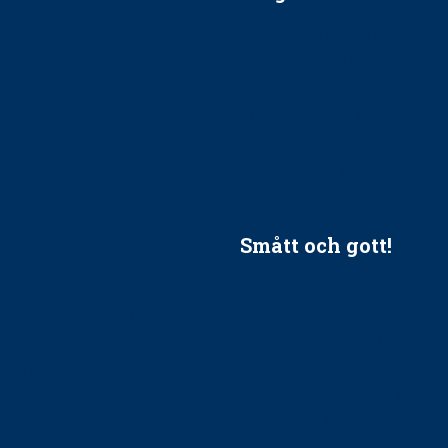
ätt till?
EU-stöd till banbrytande f
ndla barnpatienter?
implantatinfektioner
tionerna?
Regler vid anestesi
Anskaffning av LIA – Vems 
Kan jag gå ur min sektion 
vara medlem i STF?
Smått och gott!
tandvården
Maria fick chansen att fördj
vård, tandvård och
Sverige
Praktikertjänsts vd Carina 
vård i Västra Götaland
mäktigaste kvinnor
holm upphandlar nytt
Folktandvården VGR kraftsa
Det är inte lätt att vara mu