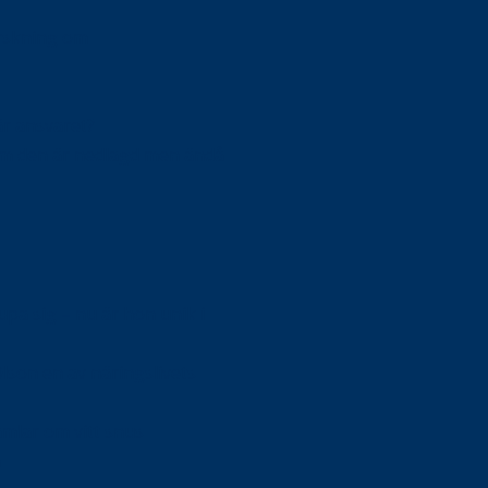
orskning om
är ansvaret?
om den är nedlagd men ändå
upa sig – nu är hon unik i
Olson en av näringslivets
mlar om vitt snus
n