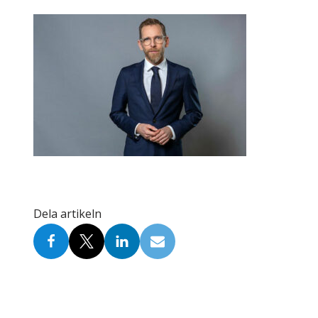
Skolinformatörer
Frågor 
Ansvarsområden
Kontakt
Tandvård mot Tobak
Annons
Sponsor
Dela artikeln