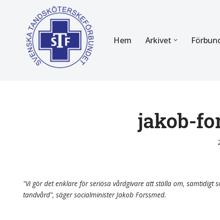
Hoppa
Hem
Arkivet
Förbun
till
innehåll
FÖR MEDLEMMAR
OM F
Almanackan
Om STF
Medlemserbjudanden
Stadgar
jakob-f
Certifiering
Styrels
Tidningen Tandsköterskan
Etiska r
Utbildning
Verksam
"Vi gör det enklare för seriösa vårdgivare att ställa om, samtidigt so
tandvård", säger socialminister Jakob Forssmed.
Kurser
Integrit