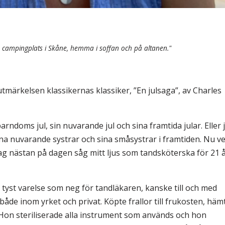
 en campingplats i Skåne, hemma i soffan och på altanen."
utmärkelsen klassikernas klassiker, ”En julsaga”, av Charles
doms jul, sin nuvarande jul och sina framtida jular. Eller j
sina nuvarande systrar och sina småsystrar i framtiden. Nu ve
å jag nästan på dagen såg mitt ljus som tandsköterska för 21 
tyst varelse som neg för tandläkaren, kanske till och med
de inom yrket och privat. Köpte frallor till frukosten, häm
Hon steriliserade alla instrument som används och hon