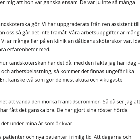
ller mig att hon var ganska ensam. De var ju inte så många
andsköterska gör. Vi har uppgraderats från ren assistent till
an oss så går det inte framåt. Våra arbetsuppgifter är mån
Vi är många fler på en klinik än dåtidens sköterskor var. Id
våra erfarenheter med.
 hur tandsköterskan har det då, med den fakta jag har idag 
 och arbetsbelastning, så kommer det finnas ungefär lika
n, kanske två som gör de mest akuta och viktigaste
het att vända den mörka framtidsdrömmen. Så då ser jag at
har fått det ganska bra. De har gjort sina röster hörda.
 det under mina år som är kvar.
 patienter och nya patienter i rimlig tid. Att dagarna och