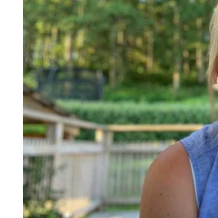
Skolinformatörer
Frågor 
Ansvarsområden
Kontakt
Tandvård mot Tobak
Annons
Sponsor