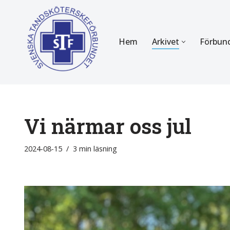
Hoppa
Hem
Arkivet
Förbun
till
innehåll
FÖR MEDLEMMAR
OM F
Almanackan
Om STF
Medlemserbjudanden
Stadgar
Vi närmar oss jul
Certifiering
Styrels
2024-08-15
3 min läsning
Tidningen Tandsköterskan
Etiska r
Utbildning
Verksam
Kurser
Integrit