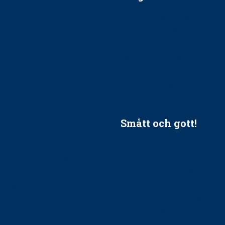
ätt till?
EU-stöd till banbrytande f
ndla barnpatienter?
implantatinfektioner
tionerna?
Regler vid anestesi
Anskaffning av LIA – Vems 
Kan jag gå ur min sektion 
vara medlem i STF?
Smått och gott!
tandvården
Maria fick chansen att fördj
vård, tandvård och
Sverige
Praktikertjänsts vd Carina 
vård i Västra Götaland
mäktigaste kvinnor
holm upphandlar nytt
Folktandvården VGR kraftsa
Det är inte lätt att vara mu