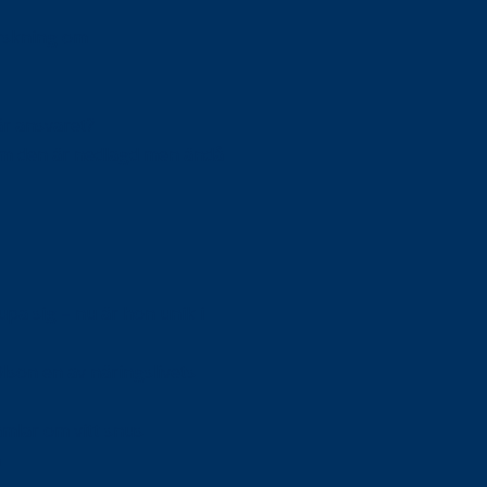
orskning om
är ansvaret?
om den är nedlagd men ändå
upa sig – nu är hon unik i
Olson en av näringslivets
mlar om vitt snus
n