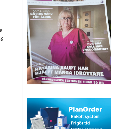
ga
ag
–
t