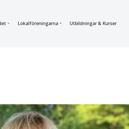
det
Lokalföreningarna
Utbildningar & Kurser
ÖRBUNDET
SEKTIONERNA
s verksamhet
Mer om förbundets sekti
Sektionen för Käkkirurgi
en
Sektionen för Ortodonti
egler
Parodontologi och Endod
hetsberättelse
Sektionen för Pedodonti
etspolicy
Sektionen för Protetik o
Bettfysiologi