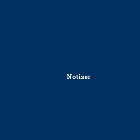
Ska jag påpeka att det inte går r
Får man säga nej till att beha
Får man ignorera rekommenda
Är det ok att vara grindvakt?
Notiser
Förslag kan slopa 50-kronors
Ingen våldsutsatt ska missas i 
socialtjänst
34 200 unga har valt Frisktand
Folktandvården VGR och Stock
tandvårdssystem