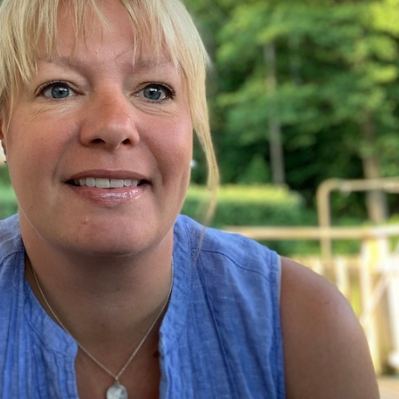
& Svar
Sektionen för OFM
a förbundet
era
er