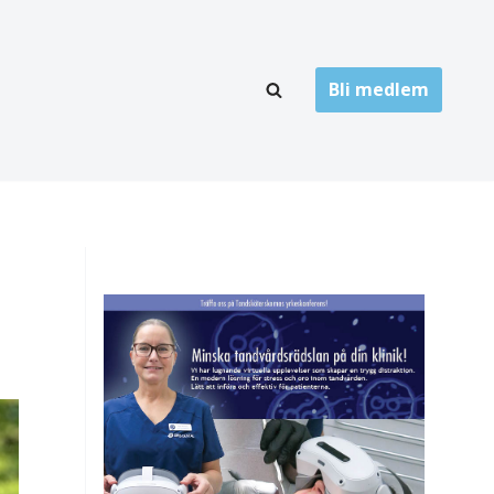
Bli medlem
LÄNKARKIV
oner
Folktandvård
Privat tandvård
Högskolor
onti
Landsting
Övrigt
ch