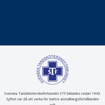
Maria fick chansen att fördjupa sig – nu är hon unik i
Sverige
Praktikertjänsts vd Carina Olson en av näringslivets
mäktigaste kvinnor
Folktandvården VGR kraftsamlar om vitt snus
Det är inte lätt att vara mun
Svenska Tandsköterskeförbundet STF bildades redan 1943.
Syftet var då att verka för bättre anställningsförhållanden
och