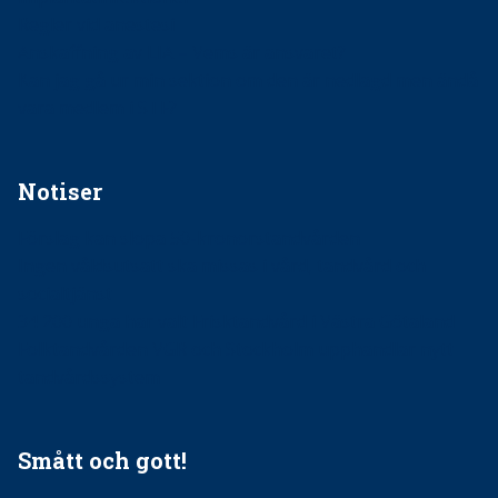
Regler vid anestesi
Anskaffning av LIA – Vems är ansvaret?
Kan jag gå ur min sektion om den är nedlagd men ändå
vara medlem i STF?
Notiser
Förslag kan slopa 50-kronorstandvården
Ingen våldsutsatt ska missas i vård, tandvård och
socialtjänst
34 200 unga har valt Frisktandvård i Västra Götaland
Folktandvården VGR och Stockholm upphandlar nytt
tandvårdssystem
Smått och gott!