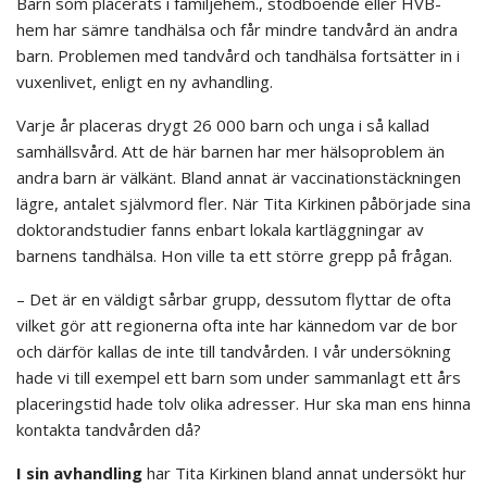
Barn som placerats i familjehem., stödboende eller HVB-
hem har sämre tandhälsa och får mindre tandvård än andra
barn. Problemen med tandvård och tandhälsa fortsätter in i
vuxenlivet, enligt en ny avhandling.
Varje år placeras drygt 26 000 barn och unga i så kallad
samhällsvård. Att de här barnen har mer hälsoproblem än
andra barn är välkänt. Bland annat är vaccinationstäckningen
lägre, antalet självmord fler. När Tita Kirkinen påbörjade sina
doktorandstudier fanns enbart lokala kartläggningar av
barnens tandhälsa. Hon ville ta ett större grepp på frågan.
– Det är en väldigt sårbar grupp, dessutom flyttar de ofta
vilket gör att regionerna ofta inte har kännedom var de bor
och därför kallas de inte till tandvården. I vår undersökning
hade vi till exempel ett barn som under sammanlagt ett års
placeringstid hade tolv olika adresser. Hur ska man ens hinna
kontakta tandvården då?
I sin avhandling
har Tita Kirkinen bland annat undersökt hur