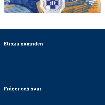
Etiska nämnden
Ska jag påpeka att det inte går rätt till?
Får man säga nej till att behandla barnpatienter?
Får man ignorera rekommendationerna?
Är det ok att vara grindvakt?
Frågor och svar
EU-stöd till banbrytande forskning om
implantatinfektioner