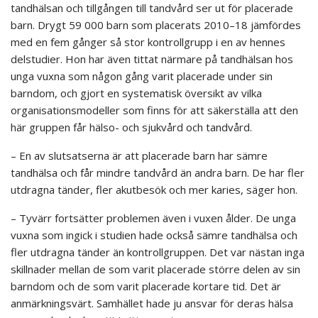
tandhälsan och tillgången till tandvård ser ut för placerade
barn. Drygt 59 000 barn som placerats 2010–18 jämfördes
med en fem gånger så stor kontrollgrupp i en av hennes
delstudier. Hon har även tittat närmare på tandhälsan hos
unga vuxna som någon gång varit placerade under sin
barndom, och gjort en systematisk översikt av vilka
organisationsmodeller som finns för att säkerställa att den
här gruppen får hälso- och sjukvård och tandvård.
– En av slutsatserna är att placerade barn har sämre
tandhälsa och får mindre tandvård än andra barn. De har fler
utdragna tänder, fler akutbesök och mer karies, säger hon.
– Tyvärr fortsätter problemen även i vuxen ålder. De unga
vuxna som ingick i studien hade också sämre tandhälsa och
fler utdragna tänder än kontrollgruppen. Det var nästan inga
skillnader mellan de som varit placerade större delen av sin
barndom och de som varit placerade kortare tid. Det är
anmärkningsvärt. Samhället hade ju ansvar för deras hälsa