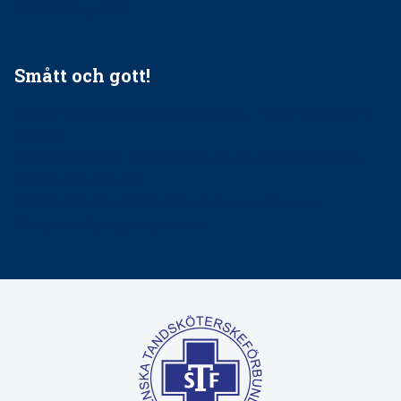
tandvårdssystem
Smått och gott!
Maria fick chansen att fördjupa sig – nu är hon unik i
Sverige
Praktikertjänsts vd Carina Olson en av näringslivets
mäktigaste kvinnor
Folktandvården VGR kraftsamlar om vitt snus
Det är inte lätt att vara mun