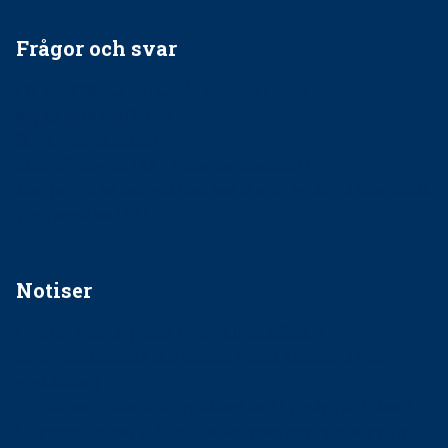
Frågor och svar
EU-stöd till banbrytande forskning om
implantatinfektioner
Regler vid anestesi
Anskaffning av LIA – Vems är ansvaret?
Kan jag gå ur min sektion om den är nedlagd men ändå
vara medlem i STF?
Notiser
Förslag kan slopa 50-kronorstandvården
Ingen våldsutsatt ska missas i vård, tandvård och
socialtjänst
34 200 unga har valt Frisktandvård i Västra Götaland
Folktandvården VGR och Stockholm upphandlar nytt