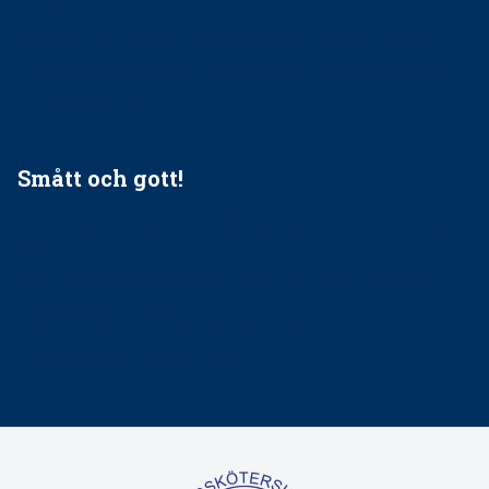
socialtjänst
34 200 unga har valt Frisktandvård i Västra Götaland
Folktandvården VGR och Stockholm upphandlar nytt
tandvårdssystem
Smått och gott!
Maria fick chansen att fördjupa sig – nu är hon unik i
Sverige
Praktikertjänsts vd Carina Olson en av näringslivets
mäktigaste kvinnor
Folktandvården VGR kraftsamlar om vitt snus
Det är inte lätt att vara mun