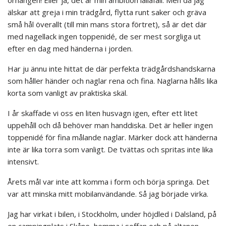
älskar att greja i min trädgård, flytta runt saker och gräva
små hål överallt (till min mans stora förtret), så är det där
med nagellack ingen toppenidé, de ser mest sorgliga ut
efter en dag med händerna i jorden.
Har ju ännu inte hittat de där perfekta trädgårdshandskarna
som håller händer och naglar rena och fina. Naglarna hålls lika
korta som vanligt av praktiska skäl.
I år skaffade vi oss en liten husvagn igen, efter ett litet
uppehåll och då behöver man handdiska. Det är heller ingen
toppenidé för fina målande naglar. Märker dock att händerna
inte är lika torra som vanligt. De tvättas och spritas inte lika
intensivt.
Årets mål var inte att komma i form och börja springa. Det
var att minska mitt mobilanvändande. Så jag började virka.
Jag har virkat i bilen, i Stockholm, under höjdled i Dalsland, på
en campingplats i Skåne, hemma i soffan och på altanen.