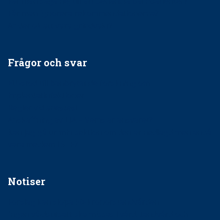
Får man säga nej till att behandla barnpatienter?
Får man ignorera rekommendationerna?
Är det ok att vara grindvakt?
Frågor och svar
EU-stöd till banbrytande forskning om
implantatinfektioner
Regler vid anestesi
Anskaffning av LIA – Vems är ansvaret?
Kan jag gå ur min sektion om den är nedlagd men ändå
vara medlem i STF?
Notiser
Förslag kan slopa 50-kronorstandvården
Ingen våldsutsatt ska missas i vård, tandvård och