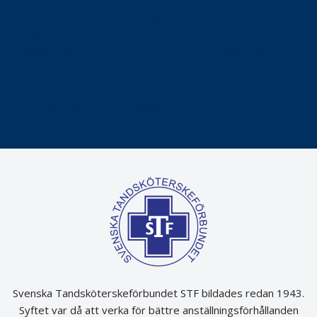
Maria fick chansen att fördjupa sig – nu är hon unik i
Sverige
Praktikertjänsts vd Carina Olson en av näringslivets
mäktigaste kvinnor
Folktandvården VGR kraftsamlar om vitt snus
Det är inte lätt att vara mun
Svenska Tandsköterskeförbundet STF bildades redan 1943.
Syftet var då att verka för bättre anställningsförhållanden