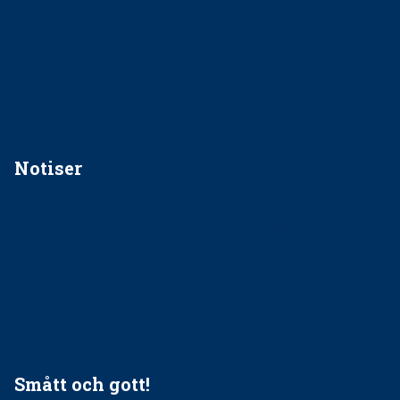
implantatinfektioner
Regler vid anestesi
Anskaffning av LIA – Vems är ansvaret?
Kan jag gå ur min sektion om den är nedlagd men ändå
vara medlem i STF?
Notiser
Förslag kan slopa 50-kronorstandvården
Ingen våldsutsatt ska missas i vård, tandvård och
socialtjänst
34 200 unga har valt Frisktandvård i Västra Götaland
Folktandvården VGR och Stockholm upphandlar nytt
tandvårdssystem
Smått och gott!