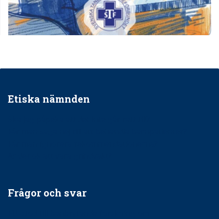
Etiska nämnden
Ska jag påpeka att det inte går rätt till?
Får man säga nej till att behandla barnpatienter?
Får man ignorera rekommendationerna?
Är det ok att vara grindvakt?
Frågor och svar
EU-stöd till banbrytande forskning om