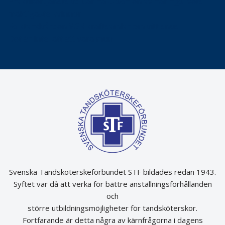
Praktikertjänsts vd Carina Olson en av näringslivets
mäktigaste kvinnor
Folktandvården VGR kraftsamlar om vitt snus
Det är inte lätt att vara mun
Svenska Tandsköterskeförbundet STF bildades redan 1943.
Syftet var då att verka för bättre anställningsförhållanden
och
större utbildningsmöjligheter för tandsköterskor.
Fortfarande är detta några av kärnfrågorna i dagens