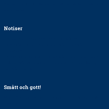
Kan jag gå ur min sektion om den är nedlagd men ändå
vara medlem i STF?
Notiser
Förslag kan slopa 50-kronorstandvården
Ingen våldsutsatt ska missas i vård, tandvård och
socialtjänst
34 200 unga har valt Frisktandvård i Västra Götaland
Folktandvården VGR och Stockholm upphandlar nytt
tandvårdssystem
Smått och gott!
Maria fick chansen att fördjupa sig – nu är hon unik i
Sverige