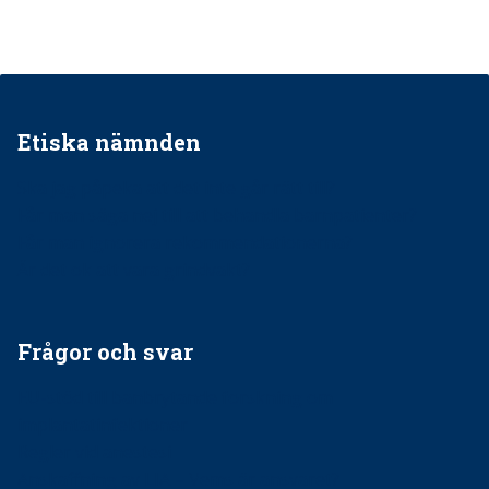
Etiska nämnden
Ska jag påpeka att det inte går rätt till?
Får man säga nej till att behandla barnpatienter?
Får man ignorera rekommendationerna?
Är det ok att vara grindvakt?
Frågor och svar
EU-stöd till banbrytande forskning om
implantatinfektioner
Regler vid anestesi
Anskaffning av LIA – Vems är ansvaret?