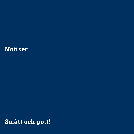
Regler vid anestesi
Anskaffning av LIA – Vems är ansvaret?
Kan jag gå ur min sektion om den är nedlagd men ändå
vara medlem i STF?
Notiser
Förslag kan slopa 50-kronorstandvården
Ingen våldsutsatt ska missas i vård, tandvård och
socialtjänst
34 200 unga har valt Frisktandvård i Västra Götaland
Folktandvården VGR och Stockholm upphandlar nytt
tandvårdssystem
Smått och gott!