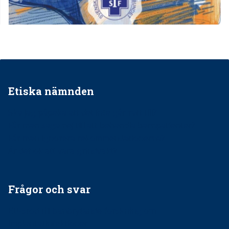
Etiska nämnden
Ska jag påpeka att det inte går rätt till?
Får man säga nej till att behandla barnpatienter?
Får man ignorera rekommendationerna?
Är det ok att vara grindvakt?
Frågor och svar
EU-stöd till banbrytande forskning om
implantatinfektioner