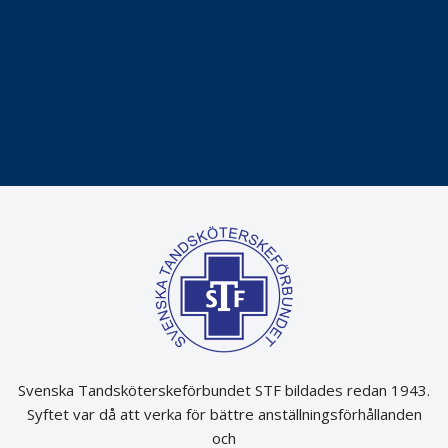
Maria fick chansen att fördjupa sig – nu är hon unik i
Sverige
Praktikertjänsts vd Carina Olson en av näringslivets
mäktigaste kvinnor
Folktandvården VGR kraftsamlar om vitt snus
Det är inte lätt att vara mun
Svenska Tandsköterskeförbundet STF bildades redan 1943.
Syftet var då att verka för bättre anställningsförhållanden
och