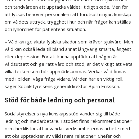
och tandvården att upptäcka våldet i tidigt skede. Men för
att lyckas behöver personalen rätt förutsättningar: kunskap
om våldets uttryck, trygghet i hur och när frågor kan ställas
och lyhördhet för patientens situation.
– Våld kan ge akuta fysiska skador som kräver sjukvård. Men
våld kan också leda till bland annat långvarig smärta, ångest
eller depression. För att kunna upptäcka att någon är
våldsutsatt och ge rätt vård och stöd, är det viktigt att veta
vilka tecken som bör uppmärksammas. Verkar våld finnas
med i bilden, våga fråga vidare. Vården har en viktig roll,
säger Socialstyrelsens generaldirektör Björn Eriksson.
Stöd för både ledning och personal
Socialstyrelsens nya kunskapsstöd vänder sig till både
ledning och medarbetare. I stödet finns rekommendationer
och checklistor att använda i verksamheternas arbete med
att öka upptäckten av våld i nära relationer. Chefer och