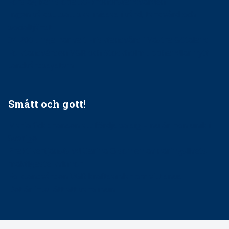
Förslag kan slopa 50-kronorstandvården
Ingen våldsutsatt ska missas i vård, tandvård och
socialtjänst
34 200 unga har valt Frisktandvård i Västra Götaland
Folktandvården VGR och Stockholm upphandlar nytt
tandvårdssystem
Smått och gott!
Maria fick chansen att fördjupa sig – nu är hon unik i
Sverige
Praktikertjänsts vd Carina Olson en av näringslivets
mäktigaste kvinnor
Folktandvården VGR kraftsamlar om vitt snus
Det är inte lätt att vara mun