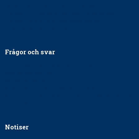
Ska jag påpeka att det inte går rätt till?
Får man säga nej till att behandla barnpatienter?
Får man ignorera rekommendationerna?
Är det ok att vara grindvakt?
Frågor och svar
EU-stöd till banbrytande forskning om
implantatinfektioner
Regler vid anestesi
Anskaffning av LIA – Vems är ansvaret?
Kan jag gå ur min sektion om den är nedlagd men ändå
vara medlem i STF?
Notiser