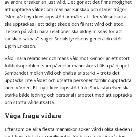
av andra orsaker än just våld. Det gör att det finns möjlighet
att upptäcka våldet om man har kunskap och ställer frågor.
”Med vårt nya kunskapsstöd är målet att fler våldsutsatta
ska upptäckas i ett tidigt skede och få rätt vård och stöd.
Tecken på våld i nära relationer ska aldrig missas för att
kunskap saknas”, säger Socialstyrelsens generaldirektör
Björn Eriksson.
Våld i nära relationer och mäns våld mot kvinnor är ett stort
folkhälsoproblem som påverkar människors hälsa på djupet.
Sambandet mellan våld och ohälsa är starkt – trots det
upptäcks inte våldet och utsatta personer förblir oupptäckta
inom vården. Ett nytt kunskapsstöd från Socialstyrelsen ska
stärka både ledning och personal i arbetet med att upptäcka
och stötta våldsutsatta.
Våga fråga vidare
Eftersom de allra flesta människor söker vård i olika skeden i
livet finns det stora möjligheter för hälso- och sjukvården