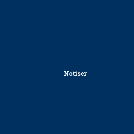
Ska jag påpeka att det inte går r
Får man säga nej till att beha
Får man ignorera rekommenda
Är det ok att vara grindvakt?
Notiser
Förslag kan slopa 50-kronors
Ingen våldsutsatt ska missas i 
socialtjänst
34 200 unga har valt Frisktand
Folktandvården VGR och Stock
tandvårdssystem