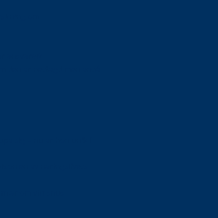
orskning om
är ansvaret?
om den är nedlagd men ändå
upa sig – nu är hon unik i
Olson en av näringslivets
mlar om vitt snus
n