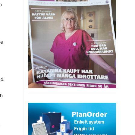
m
de
d.
ch
l