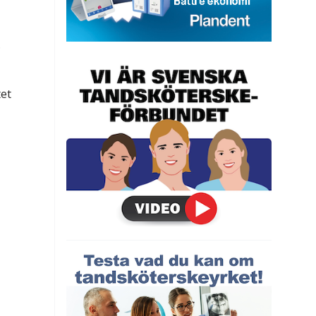
.
tet