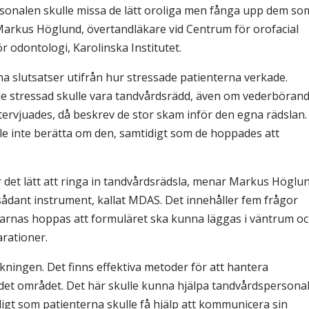
personalen skulle missa de lätt oroliga men fånga upp dem so
r Markus Höglund, övertandläkare vid Centrum för orofacial
r odontologi, Karolinska Institutet.
na slutsatser utifrån hur stressade patienterna verkade.
ade stressad skulle vara tandvårdsrädd, även om vederböran
ervjuades, då beskrev de stor skam inför den egna rädslan.
lle inte berätta om den, samtidigt som de hoppades att
r det lätt att ringa in tandvårdsrädsla, menar Markus Höglun
t sådant instrument, kallat MDAS. Det innehåller fem frågor
skarnas hoppas att formuläret ska kunna läggas i väntrum o
arationer.
kningen. Det finns effektiva metoder för att hantera
 det området. Det här skulle kunna hjälpa tandvårdspersona
digt som patienterna skulle få hjälp att kommunicera sin