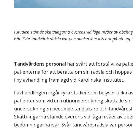
I studien stämde skattningarna överens vid låga nivåer av obehag
isär. Svår tandvårdsrädsla var personalen inte alls bra på att upp
Tandvårdens personal
har svårt att förstå vilka pat
patienterna för att berätta om sin rädsla och hoppas
i ny avhandling framlagd vid Karolinska Institutet.
I avhandlingen ingår fyra studier som belyser olika a
patienter som vid en rutinundersökning skattade sin r
undersökningen bedömde tandläkare och tandvårdshygi
Skattningarna stämde överens vid låga nivåer av obeh
bedömningarna isär. Svår tandvårdsrädsla var persona