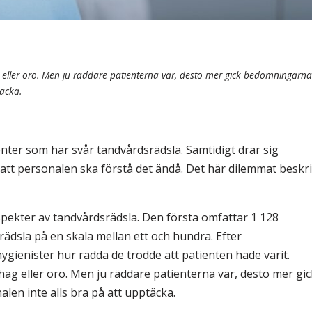
 eller oro. Men ju räddare patienterna var, desto mer gick bedömningarna
täcka.
ienter som har svår tandvårdsrädsla. Samtidigt drar sig
 att personalen ska förstå det ändå. Det här dilemmat beskr
spekter av tandvårdsrädsla. Den första omfattar 1 128
ädsla på en skala mellan ett och hundra. Efter
enister hur rädda de trodde att patienten hade varit.
ag eller oro. Men ju räddare patienterna var, desto mer gic
len inte alls bra på att upptäcka.