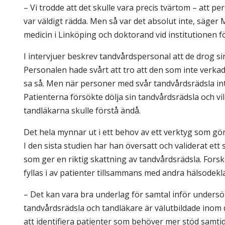
– Vi trodde att det skulle vara precis tvärtom – att 
var väldigt rädda. Men så var det absolut inte, säge
medicin i Linköping och doktorand vid institutionen fö
I intervjuer beskrev tandvårdspersonal att de drog si
Personalen hade svårt att tro att den som inte verk
sa så. Men när personer med svår tandvårdsrädsla int
Patienterna försökte dölja sin tandvårdsrädsla och vi
tandläkarna skulle förstå ändå.
Det hela mynnar ut i ett behov av ett verktyg som gö
I den sista studien har han översatt och validerat et
som ger en riktig skattning av tandvårdsrädsla. For
fyllas i av patienter tillsammans med andra hälsodekl
– Det kan vara bra underlag för samtal inför undersö
tandvårdsrädsla och tandläkare är välutbildade inom
att identifiera patienter som behöver mer stöd samti