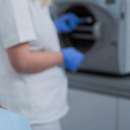
& Svar
Sektionen för OFM
a förbundet
era
er