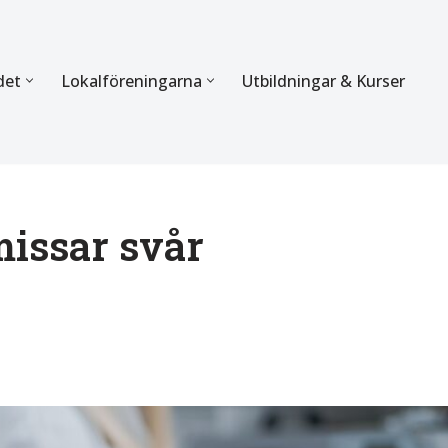
det
Lokalföreningarna
Utbildningar & Kurser
ÖRBUNDET
SEKTIONERNA
s verksamhet
Mer om förbundets sekti
Sektionen för Käkkirurgi
issar svår
en
Sektionen för Ortodonti
egler
Parodontologi och Endod
hetsberättelse
Sektionen för Pedodonti
etspolicy
Sektionen för Protetik o
Bettfysiologi