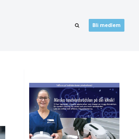
Bli medlem
LÄNKARKIV
oner
Folktandvård
Privat tandvård
Högskolor
onti
Landsting
Övrigt
ch