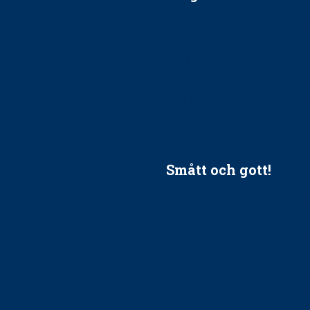
ätt till?
EU-stöd till banbrytande f
ndla barnpatienter?
implantatinfektioner
tionerna?
Regler vid anestesi
Anskaffning av LIA – Vems 
Kan jag gå ur min sektion 
vara medlem i STF?
Smått och gott!
tandvården
Maria fick chansen att fördj
vård, tandvård och
Sverige
Praktikertjänsts vd Carina 
vård i Västra Götaland
mäktigaste kvinnor
holm upphandlar nytt
Folktandvården VGR kraftsa
Det är inte lätt att vara mu