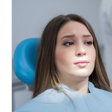
Skolinformatörer
Frågor 
Ansvarsområden
Kontakt
Tandvård mot Tobak
Annons
Sponsor