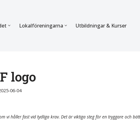
det
Lokalföreningarna
Utbildningar & Kurser
ÖRBUNDET
SEKTIONERNA
s verksamhet
Mer om förbundets sekti
Sektionen för Käkkirurgi
F logo
en
Sektionen för Ortodonti
2025-06-04
egler
Parodontologi och Endod
hetsberättelse
Sektionen för Pedodonti
m vi håller fast vid tydliga krav. Det är viktiga steg för en tryggare och bät
etspolicy
Sektionen för Protetik o
Bettfysiologi