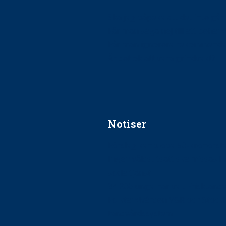
Ska jag påpeka att det inte går r
Får man säga nej till att beha
Får man ignorera rekommenda
Är det ok att vara grindvakt?
Notiser
Förslag kan slopa 50-kronors
Ingen våldsutsatt ska missas i 
socialtjänst
34 200 unga har valt Frisktand
Folktandvården VGR och Stock
tandvårdssystem