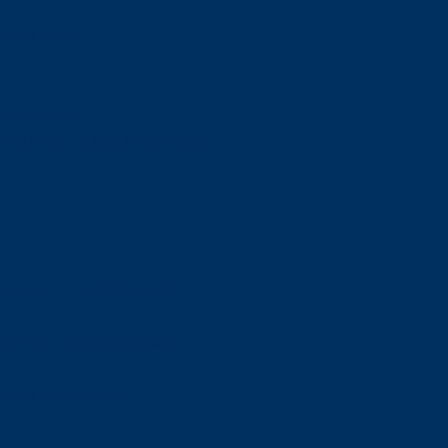
orskning om
är ansvaret?
om den är nedlagd men ändå
upa sig – nu är hon unik i
Olson en av näringslivets
mlar om vitt snus
n