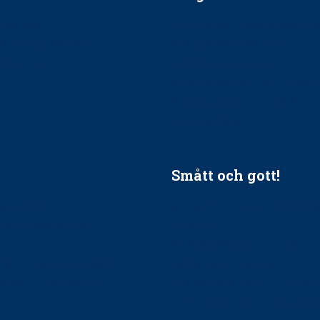
ätt till?
EU-stöd till banbrytande f
ndla barnpatienter?
implantatinfektioner
tionerna?
Regler vid anestesi
Anskaffning av LIA – Vems 
Kan jag gå ur min sektion 
vara medlem i STF?
Smått och gott!
tandvården
Maria fick chansen att fördj
vård, tandvård och
Sverige
Praktikertjänsts vd Carina 
vård i Västra Götaland
mäktigaste kvinnor
holm upphandlar nytt
Folktandvården VGR kraftsa
Det är inte lätt att vara mu