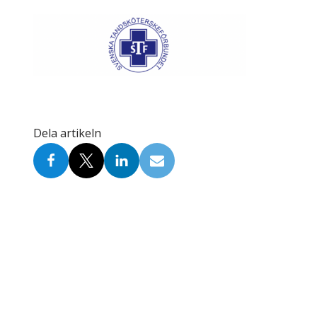
Skolinformatörer
Frågor 
Ansvarsområden
Kontakt
Tandvård mot Tobak
Annons
Sponsor
Dela artikeln