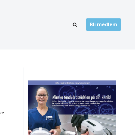
Bli medlem
LÄNKARKIV
oner
Folktandvård
Privat tandvård
Högskolor
onti
Landsting
Övrigt
tre
ch