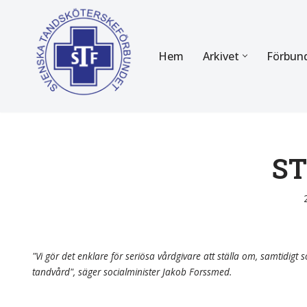
Hoppa
Hem
Arkivet
Förbun
till
innehåll
FÖR MEDLEMMAR
OM F
Almanackan
Om STF
Medlemserbjudanden
Stadgar
ST
Certifiering
Styrels
Tidningen Tandsköterskan
Etiska r
Utbildning
Verksam
"Vi gör det enklare för seriösa vårdgivare att ställa om, samtidigt so
tandvård", säger socialminister Jakob Forssmed.
Kurser
Integrit