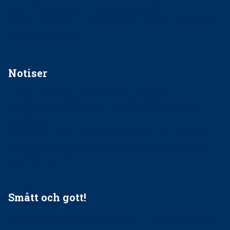
Anskaffning av LIA – Vems är ansvaret?
Kan jag gå ur min sektion om den är nedlagd men ändå
vara medlem i STF?
Notiser
Förslag kan slopa 50-kronorstandvården
Ingen våldsutsatt ska missas i vård, tandvård och
socialtjänst
34 200 unga har valt Frisktandvård i Västra Götaland
Folktandvården VGR och Stockholm upphandlar nytt
tandvårdssystem
Smått och gott!
Maria fick chansen att fördjupa sig – nu är hon unik i