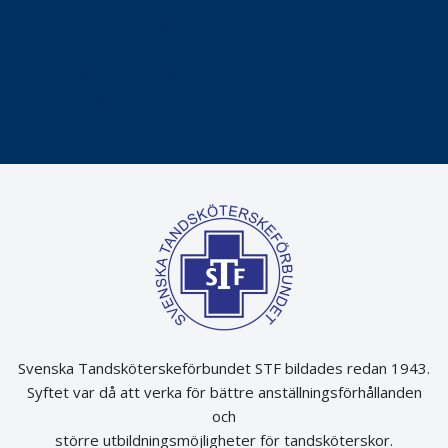
Sverige
Praktikertjänsts vd Carina Olson en av näringslivets
mäktigaste kvinnor
Folktandvården VGR kraftsamlar om vitt snus
Det är inte lätt att vara mun
Svenska Tandsköterskeförbundet STF bildades redan 1943.
Syftet var då att verka för bättre anställningsförhållanden
och
större utbildningsmöjligheter för tandsköterskor.