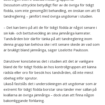
Dessutom uttryckte betydligt fler av de övriga för tidigt
födda, som inte genomgått behandling, en önskan om att få
tandreglering – jämfört med övriga ungdomar i studien.
– Det kan bero på att de för tidigt födda är något senare i
sin käk- och bettutveckling än sina jämnåriga kamrater.
Tandvården bör därför tänka på att tandreglering inom
denna grupp kan behöva ske i ett senare skede än vad som
är brukligt bland jämnåriga, säger Liselotte Paulsson.
Därutöver konstateras det i studien att det är vanligare
bland de för tidigt födda än hos kontrollgruppen att känna
rädsla eller oro för besök hos tandvården, då inte minst
obehag inför sprutor.
Likaså fastslås det i undersökningen att ungdomar som är
extremt för tidigt födda borstar sina tänder mer sällan på
kvällarna än övriga jämnåriga – dock utan att finna någon
bakomliggande förklaring.