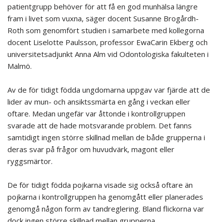
patientgrupp behöver för att få en god munhälsa längre
fram i livet som vuxna, säger docent Susanne Brogårdh-
Roth som genomfört studien i samarbete med kollegorna
docent Liselotte Paulsson, professor EwaCarin Ekberg och
universitetsadjunkt Anna Alm vid Odontologiska fakulteten i
Malmö.
Av de för tidigt födda ungdomarna uppgav var fjärde att de
lider av mun- och ansiktssmärta en gång i veckan eller
oftare. Medan ungefär var åttonde i kontrollgruppen
svarade att de hade motsvarande problem. Det fanns
samtidigt ingen större skillnad mellan de både grupperna i
deras svar på frågor om huvudvärk, magont eller
ryggsmärtor.
De för tidigt födda pojkarna visade sig också oftare än
pojkarna i kontrollgruppen ha genomgått eller planerades
genomgå någon form av tandreglering. Bland flickorna var
dock ingen större skillnad mellan grupperna.