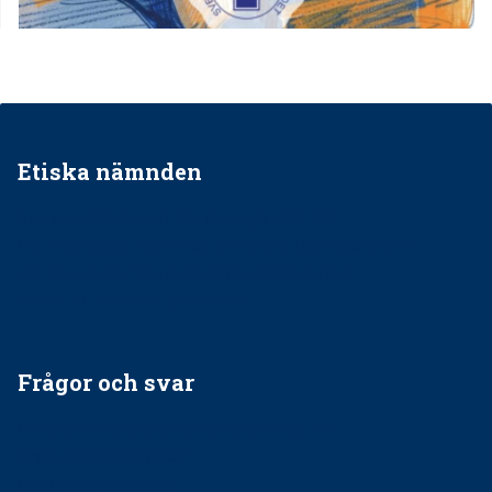
Etiska nämnden
Ska jag påpeka att det inte går rätt till?
Får man säga nej till att behandla barnpatienter?
Får man ignorera rekommendationerna?
Är det ok att vara grindvakt?
Frågor och svar
EU-stöd till banbrytande forskning om
implantatinfektioner
Regler vid anestesi