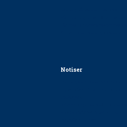
Ska jag påpeka att det inte går r
Får man säga nej till att beha
Får man ignorera rekommenda
Är det ok att vara grindvakt?
Notiser
Förslag kan slopa 50-kronors
Ingen våldsutsatt ska missas i 
socialtjänst
34 200 unga har valt Frisktand
Folktandvården VGR och Stock
tandvårdssystem