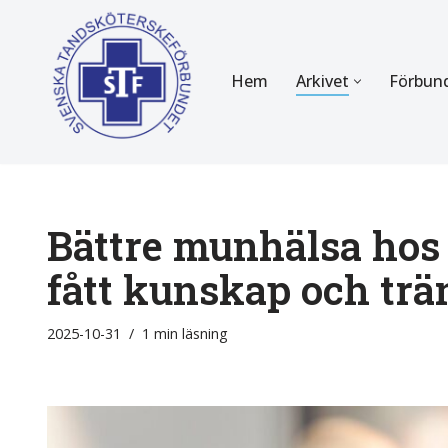
Hoppa
Hem
Arkivet
Förbun
till
innehåll
FÖR MEDLEMMAR
OM F
Almanackan
Om STF
Medlemserbjudanden
Stadgar
Bättre munhälsa hos 
Certifiering
Styrels
fått kunskap och trä
Tidningen Tandsköterskan
Etiska r
2025-10-31
1 min läsning
Utbildning
Verksam
Kurser
Integrit