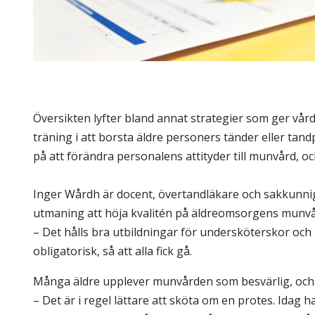
Översikten lyfter bland annat strategier som ger vå
träning i att borsta äldre personers tänder eller tan
på att förändra personalens attityder till munvård, o
Inger Wårdh är docent, övertandläkare och sakkunnig
utmaning att höja kvalitén på äldreomsorgens munvå
– Det hålls bra utbildningar för undersköterskor och 
obligatorisk, så att alla fick gå.
Många äldre upplever munvården som besvärlig, och i
– Det är i regel lättare att sköta om en protes. Idag