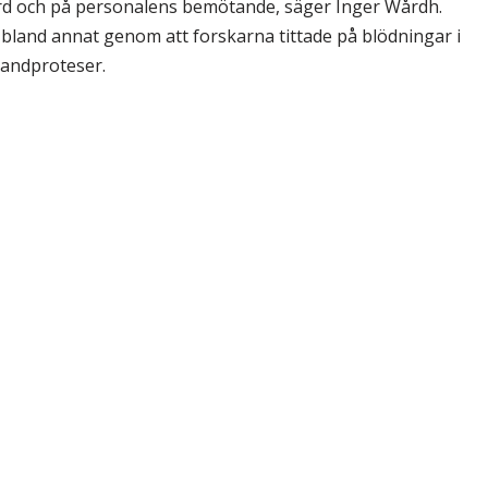
vård och på personalens bemötande, säger Inger Wårdh.
 bland annat genom att forskarna tittade på blödningar i
tandproteser.