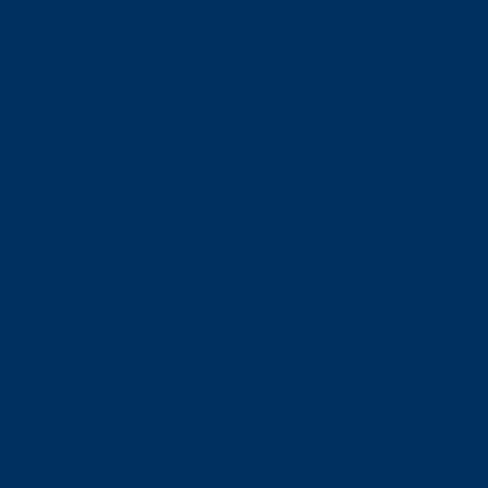
orskning om
är ansvaret?
om den är nedlagd men ändå
upa sig – nu är hon unik i
Olson en av näringslivets
mlar om vitt snus
n