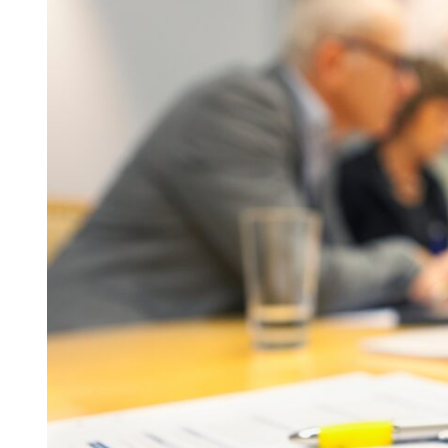
Skolinformatörer
Frågor 
Ansvarsområden
Kontakt
Tandvård mot Tobak
Annons
Sponsor