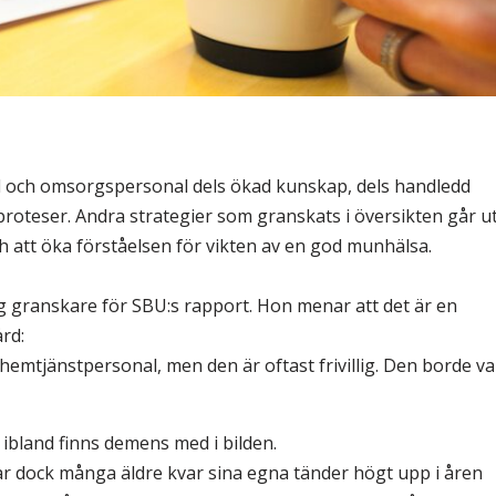
rd och omsorgspersonal dels ökad kunskap, dels handledd
dproteser. Andra strategier som granskats i översikten går u
ch att öka förståelsen för vikten av en god munhälsa.
 granskare för SBU:s rapport. Hon menar att det är en
rd:
hemtjänstpersonal, men den är oftast frivillig. Den borde va
bland finns demens med i bilden.
 har dock många äldre kvar sina egna tänder högt upp i åren