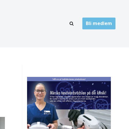
Bli medlem
LÄNKARKIV
oner
Folktandvård
Privat tandvård
Högskolor
onti
Landsting
Övrigt
ch