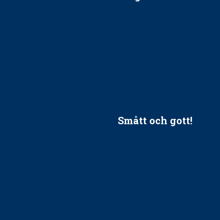
ätt till?
EU-stöd till banbrytande f
ndla barnpatienter?
implantatinfektioner
tionerna?
Regler vid anestesi
Anskaffning av LIA – Vems 
Kan jag gå ur min sektion 
vara medlem i STF?
Smått och gott!
tandvården
Maria fick chansen att fördj
vård, tandvård och
Sverige
Praktikertjänsts vd Carina 
vård i Västra Götaland
mäktigaste kvinnor
holm upphandlar nytt
Folktandvården VGR kraftsa
Det är inte lätt att vara mu