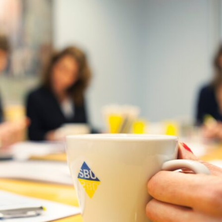
& Svar
Sektionen för OFM
a förbundet
era
er