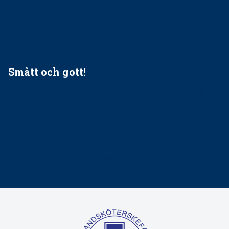
34 200 unga har valt Frisktandvård i Västra Götaland
Folktandvården VGR och Stockholm upphandlar nytt
tandvårdssystem
Smått och gott!
Maria fick chansen att fördjupa sig – nu är hon unik i
Sverige
Praktikertjänsts vd Carina Olson en av näringslivets
mäktigaste kvinnor
Folktandvården VGR kraftsamlar om vitt snus
Det är inte lätt att vara mun