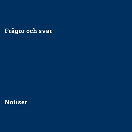
Får man ignorera rekommendationerna?
Är det ok att vara grindvakt?
Frågor och svar
EU-stöd till banbrytande forskning om
implantatinfektioner
Regler vid anestesi
Anskaffning av LIA – Vems är ansvaret?
Kan jag gå ur min sektion om den är nedlagd men ändå
vara medlem i STF?
Notiser
Förslag kan slopa 50-kronorstandvården
Ingen våldsutsatt ska missas i vård, tandvård och
socialtjänst