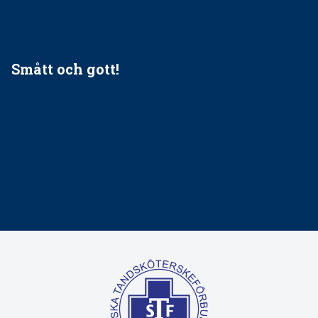
tandvårdssystem
Smått och gott!
Maria fick chansen att fördjupa sig – nu är hon unik i
Sverige
Praktikertjänsts vd Carina Olson en av näringslivets
mäktigaste kvinnor
Folktandvården VGR kraftsamlar om vitt snus
Det är inte lätt att vara mun