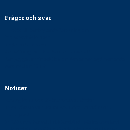
Frågor och svar
EU-stöd till banbrytande forskning om
implantatinfektioner
Regler vid anestesi
Anskaffning av LIA – Vems är ansvaret?
Kan jag gå ur min sektion om den är nedlagd men ändå
vara medlem i STF?
Notiser
Förslag kan slopa 50-kronorstandvården
Ingen våldsutsatt ska missas i vård, tandvård och
socialtjänst
34 200 unga har valt Frisktandvård i Västra Götaland
Folktandvården VGR och Stockholm upphandlar nytt