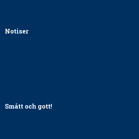
Kan jag gå ur min sektion om den är nedlagd men ändå
vara medlem i STF?
Notiser
Förslag kan slopa 50-kronorstandvården
Ingen våldsutsatt ska missas i vård, tandvård och
socialtjänst
34 200 unga har valt Frisktandvård i Västra Götaland
Folktandvården VGR och Stockholm upphandlar nytt
tandvårdssystem
Smått och gott!
Maria fick chansen att fördjupa sig – nu är hon unik i
Sverige
Praktikertjänsts vd Carina Olson en av näringslivets