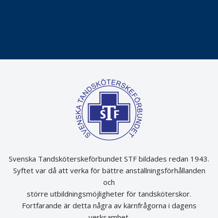
mäktigaste kvinnor
Folktandvården VGR kraftsamlar om vitt snus
Det är inte lätt att vara mun
Svenska Tandsköterskeförbundet STF bildades redan 1943.
Syftet var då att verka för bättre anställningsförhållanden
och
större utbildningsmöjligheter för tandsköterskor.
Fortfarande är detta några av kärnfrågorna i dagens
verksamhet.