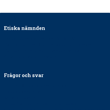
Etiska nämnden
Ska jag påpeka att det inte går rätt till?
Får man säga nej till att behandla barnpatienter?
Får man ignorera rekommendationerna?
Är det ok att vara grindvakt?
Frågor och svar
EU-stöd till banbrytande forskning om
implantatinfektioner
Regler vid anestesi
Anskaffning av LIA – Vems är ansvaret?