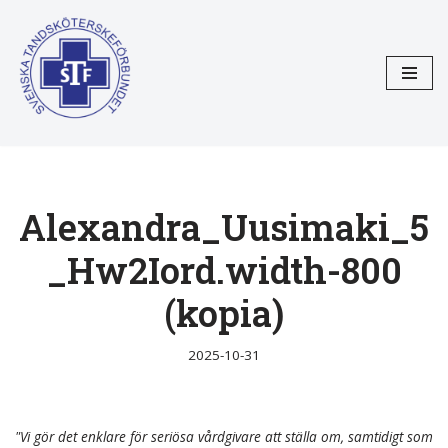
Hoppa
till
innehåll
Alexandra_Uusimaki_5
_Hw2Iord.width-800
(kopia)
2025-10-31
"Vi gör det enklare för seriösa vårdgivare att ställa om, samtidigt som