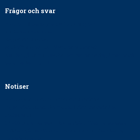
Frågor och svar
EU-stöd till banbrytande forskning om
implantatinfektioner
Regler vid anestesi
Anskaffning av LIA – Vems är ansvaret?
Kan jag gå ur min sektion om den är nedlagd men ändå
vara medlem i STF?
Notiser
Förslag kan slopa 50-kronorstandvården
Ingen våldsutsatt ska missas i vård, tandvård och
socialtjänst
34 200 unga har valt Frisktandvård i Västra Götaland
Folktandvården VGR och Stockholm upphandlar nytt
tandvårdssystem