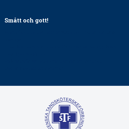
Smått och gott!
Maria fick chansen att fördjupa sig – nu är hon unik i
Sverige
Praktikertjänsts vd Carina Olson en av näringslivets
mäktigaste kvinnor
Folktandvården VGR kraftsamlar om vitt snus
Det är inte lätt att vara mun