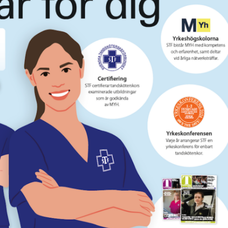
& Svar
Sektionen för OFM
a förbundet
era
er