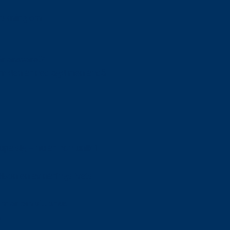
orskning om
är ansvaret?
om den är nedlagd men ändå
upa sig – nu är hon unik i
Olson en av näringslivets
mlar om vitt snus
n