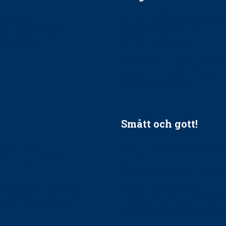
ätt till?
EU-stöd till banbrytande f
ndla barnpatienter?
implantatinfektioner
tionerna?
Regler vid anestesi
Anskaffning av LIA – Vems 
Kan jag gå ur min sektion 
vara medlem i STF?
Smått och gott!
tandvården
Maria fick chansen att fördj
vård, tandvård och
Sverige
Praktikertjänsts vd Carina 
vård i Västra Götaland
mäktigaste kvinnor
holm upphandlar nytt
Folktandvården VGR kraftsa
Det är inte lätt att vara mu