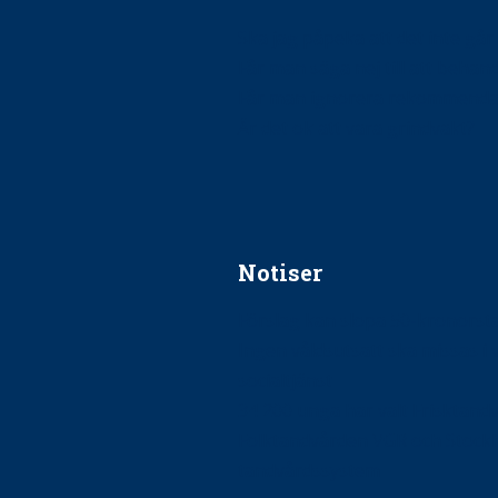
Ska jag påpeka att det inte går r
Får man säga nej till att beha
Får man ignorera rekommenda
Är det ok att vara grindvakt?
Notiser
Förslag kan slopa 50-kronors
Ingen våldsutsatt ska missas i 
socialtjänst
34 200 unga har valt Frisktand
Folktandvården VGR och Stock
tandvårdssystem