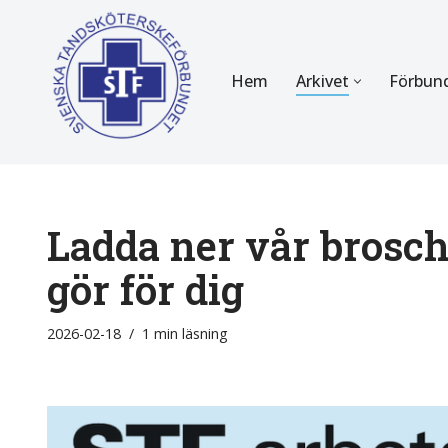
Hoppa
Hem
Arkivet
Förbun
till
innehåll
FÖR MEDLEMMAR
OM F
Almanackan
Om STF
Medlemserbjudanden
Stadgar
Ladda ner vår brosc
Certifiering
Styrels
gör för dig
Tidningen Tandsköterskan
Etiska r
2026-02-18
1 min läsning
Utbildning
Verksam
Kurser
Integrit