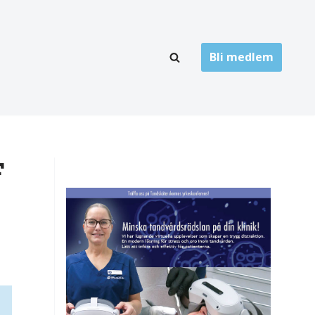
Bli medlem
LÄNKARKIV
oner
Folktandvård
Privat tandvård
F
Högskolor
onti
Landsting
Övrigt
ch