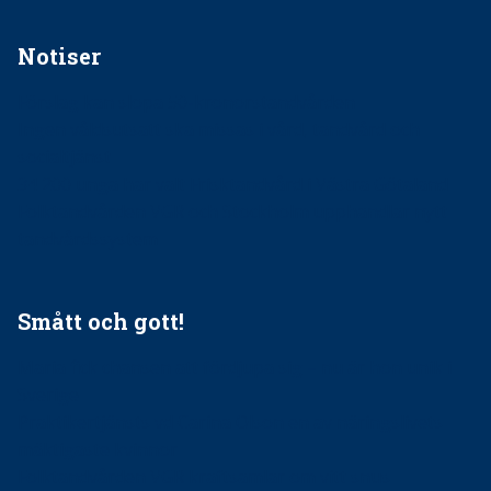
Notiser
Förslag kan slopa 50-kronorstandvården
Ingen våldsutsatt ska missas i vård, tandvård och
socialtjänst
34 200 unga har valt Frisktandvård i Västra Götaland
Folktandvården VGR och Stockholm upphandlar nytt
tandvårdssystem
Smått och gott!
Maria fick chansen att fördjupa sig – nu är hon unik i
Sverige
Praktikertjänsts vd Carina Olson en av näringslivets
mäktigaste kvinnor
Folktandvården VGR kraftsamlar om vitt snus