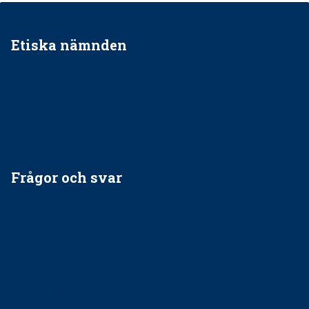
Etiska nämnden
Ska jag påpeka att det inte går rätt till?
Får man säga nej till att behandla barnpatienter?
Får man ignorera rekommendationerna?
Är det ok att vara grindvakt?
Frågor och svar
EU-stöd till banbrytande forskning om
implantatinfektioner
Regler vid anestesi
Anskaffning av LIA – Vems är ansvaret?
Kan jag gå ur min sektion om den är nedlagd men ändå
vara medlem i STF?