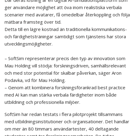
Där deras lösning är en digital AI-simulationsplattform som
ger användare möjlighet att öva inom realistiska verbala
scenarier med avatarer, få omedelbar återkoppling och följa
mätbara framsteg över tid.
Detta till en lägre kostnad än traditionella kommunikations-
och färdighetsträningar samtidigt som tjänstens har stora
utvecklingsmöjligheter.
– SoftSim representerar precis den typ av innovation som
Mau Holding vill stödja: forskningsdriven, samhällsrelevant
och med stor potential för skalbar påverkan, säger Aron
Podavka, vd för Mau Holding.
– Genom att kombinera forskningsförankrad best practice
med AI kan man stärka verbala färdigheter inom både
utbildning och professionella miljöer.
SoftSim har redan testats i flera pilotprojekt tillsammans
med utbildningsinstitutioner och organisationer. Det handlar
om mer än 80 timmars användartester, 40 deltagande