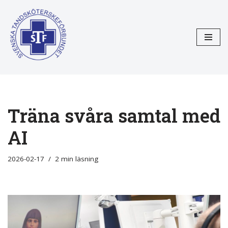
Hoppa
till
innehåll
Träna svåra samtal med
AI
2026-02-17
2 min läsning