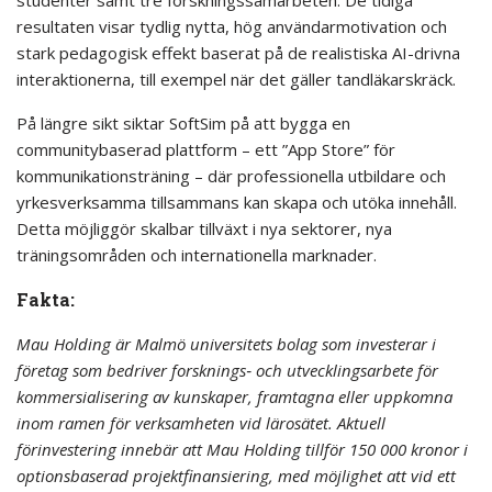
studenter samt tre forskningssamarbeten. De tidiga
resultaten visar tydlig nytta, hög användarmotivation och
stark pedagogisk effekt baserat på de realistiska AI-drivna
interaktionerna, till exempel när det gäller tandläkarskräck.
På längre sikt siktar SoftSim på att bygga en
communitybaserad plattform – ett ”App Store” för
kommunikationsträning – där professionella utbildare och
yrkesverksamma tillsammans kan skapa och utöka innehåll.
Detta möjliggör skalbar tillväxt i nya sektorer, nya
träningsområden och internationella marknader.
Fakta:
Mau Holding är Malmö universitets bolag som investerar i
företag som bedriver forsknings‐ och utvecklingsarbete för
kommersialisering av kunskaper, framtagna eller uppkomna
inom ramen för verksamheten vid lärosätet. Aktuell
förinvestering innebär att Mau Holding tillför 150 000 kronor i
optionsbaserad projektfinansiering, med möjlighet att vid ett