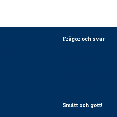
Frågor och svar
ätt till?
EU-stöd till banbrytande f
ndla barnpatienter?
implantatinfektioner
tionerna?
Regler vid anestesi
Anskaffning av LIA – Vems 
Kan jag gå ur min sektion 
vara medlem i STF?
Smått och gott!
tandvården
Maria fick chansen att fördj