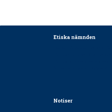
Etiska nämnden
Ska jag påpeka att det inte går r
Får man säga nej till att beha
Får man ignorera rekommenda
Är det ok att vara grindvakt?
Notiser
Förslag kan slopa 50-kronors