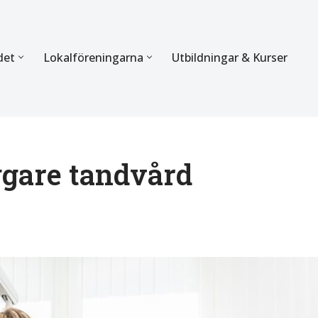
det
Lokalföreningarna
Utbildningar & Kurser
ÖRBUNDET
SEKTIONERNA
s verksamhet
Mer om förbundets sekti
Sektionen för Käkkirurgi
yggare tandvård
en
Sektionen för Ortodonti
egler
Parodontologi och Endod
hetsberättelse
Sektionen för Pedodonti
etspolicy
Sektionen för Protetik o
Bettfysiologi