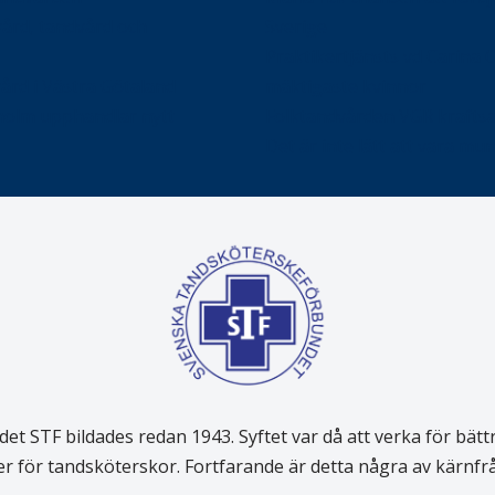
vård, tandvård och
Sverige
Praktikertjänsts vd Carina 
vård i Västra Götaland
mäktigaste kvinnor
holm upphandlar nytt
Folktandvården VGR kraftsa
Det är inte lätt att vara mu
 STF bildades redan 1943. Syftet var då att verka för bätt
er för tandsköterskor. Fortfarande är detta några av kärnf