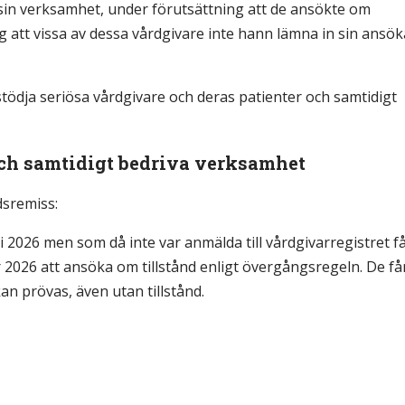
tta sin verksamhet, under förutsättning att de ansökte om
ig att vissa av dessa vårdgivare inte hann lämna in sin ansö
stödja seriösa vårdgivare och deras patienter och samtidigt
 och samtidigt bedriva verksamhet
dsremiss:
2026 men som då inte var anmälda till vårdgivarregistret f
r 2026 att ansöka om tillstånd enligt övergångsregeln. De få
n prövas, även utan tillstånd.