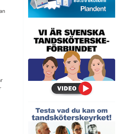
kan
år
r