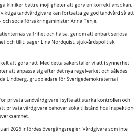
liga kliniker bättre möjligheter att göra en korrekt ansökan.
 viktiga tandvårdgivare kan fortsätta ge god tandvård så att
- och ​socialförsäkringsminister Anna Tenje.
patienternas valfrihet och hälsa, genom att enbart seriösa
 och tillit, säger Lina Nordquist, sjukvårdspolitisk
kelt att göra rätt. Med detta säkerställer vi att i synnerhet
ter att anpassa sig efter det nya regelverket och således
nda Lindberg, gruppledare för Sverigedemokraterna i
för privata tandvårdgivare i syfte att stärka kontrollen och
tt privata vårdgivare behöver söka tillstånd hos Inspektio
dsverksamhet.
uari 2026 infördes övergångsregler. Vårdgivare som inte