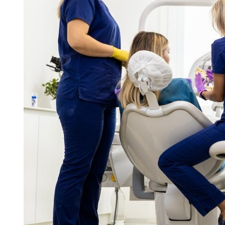
Skolinformatörer
Frågor 
Ansvarsområden
Kontakt
Tandvård mot Tobak
Annons
Sponsor