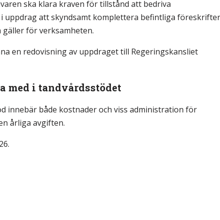
varen ska klara kraven för tillstånd att bedriva
i uppdrag att skyndsamt komplettera befintliga föreskrifte
om gäller för verksamheten.
na en redovisning av uppdraget till Regeringskansliet
ara med i tandvårdsstödet
stöd innebär både kostnader och viss administration för
n årliga avgiften.
26.