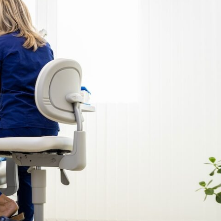
& Svar
Sektionen för OFM
a förbundet
era
er