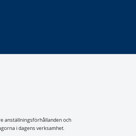
Olson en av näringslivets
mlar om vitt snus
n
re anställningsförhållanden och
rågorna i dagens verksamhet.