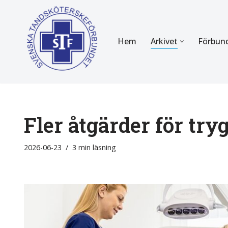
Hoppa
Hem
Arkivet
Förbun
till
innehåll
FÖR MEDLEMMAR
OM F
Almanackan
Om STF
Medlemserbjudanden
Stadgar
Fler åtgärder för tr
Certifiering
Styrels
2026-06-23
3 min läsning
Tidningen Tandsköterskan
Etiska r
Utbildning
Verksam
Kurser
Integrit