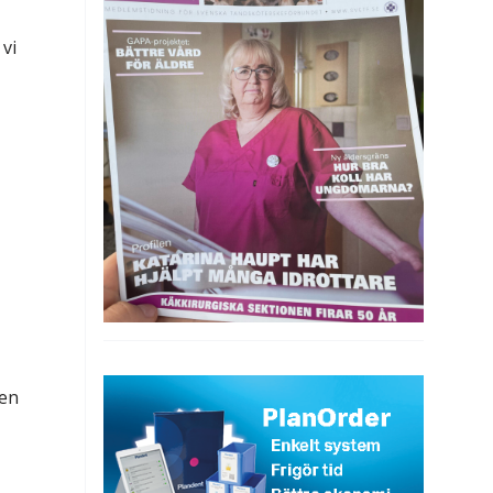
 vi
nen