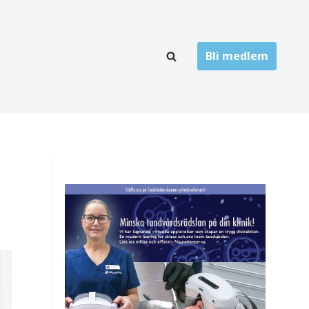
Bli medlem
LÄNKARKIV
oner
Folktandvård
Privat tandvård
Högskolor
onti
Landsting
Övrigt
ch