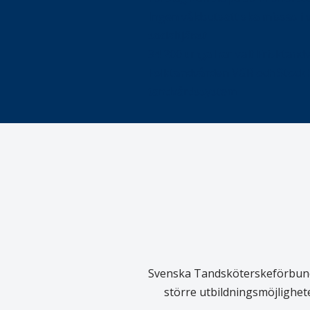
Ingen våldsutsatt ska missas i 
socialtjänst
34 200 unga har valt Frisktand
Folktandvården VGR och Stock
tandvårdssystem
Svenska Tandsköterskeförbundet
större utbildningsmöjlighet