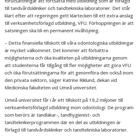
förutsättningar att fortsätta med utbildning som är förlagd
till tandvårdskliniker och tandtekniska laboratorier. Det står
klart efter att regeringen gett klartecken till ett extra anslag
till verksamhetsförlagd utbildning, VFU. Förhoppningen är att
satsningen ska bli en permanent nivåhöjning.
– Detta finansiella tillskott till våra odontologiska utbildningar
är mycket välkommet. Det kommer att förbättra
möjligheterna och öka kvaliteten på utbildningarna genom
att studenterna får tillgång till fler möjligheter att göra VFU
och öka förutsättningarna för att genomföra den också inom
den privata sektorn, säger Katrine Riklund, dekan vid
Medicinska fakulteten vid Umeå universitet.
Umeå universitet får i år ett tillskott på 19,2 miljoner till
verksamhetsförlagd utbildning inom odontologi. De program
som berörs är tandläkar-, tandhygienist- och
tandteknikerprogrammen där en del av utbildningen är
förlagd till tandvårdskliniker och tandtekniska laboratorier.