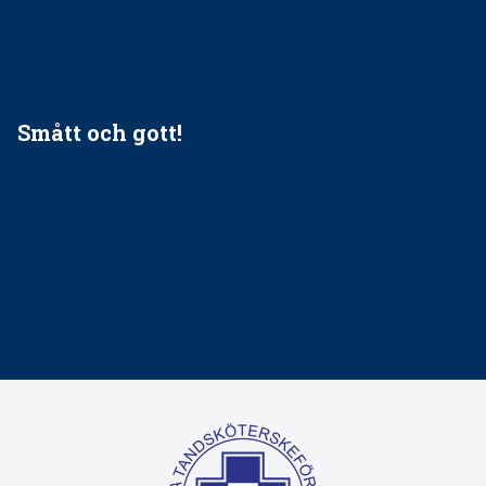
Folktandvården VGR och Stockholm upphandlar nytt
tandvårdssystem
Smått och gott!
Maria fick chansen att fördjupa sig – nu är hon unik i
Sverige
Praktikertjänsts vd Carina Olson en av näringslivets
mäktigaste kvinnor
Folktandvården VGR kraftsamlar om vitt snus
Det är inte lätt att vara mun