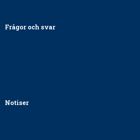
Är det ok att vara grindvakt?
Frågor och svar
EU-stöd till banbrytande forskning om
implantatinfektioner
Regler vid anestesi
Anskaffning av LIA – Vems är ansvaret?
Kan jag gå ur min sektion om den är nedlagd men ändå
vara medlem i STF?
Notiser
Förslag kan slopa 50-kronorstandvården
Ingen våldsutsatt ska missas i vård, tandvård och
socialtjänst
34 200 unga har valt Frisktandvård i Västra Götaland