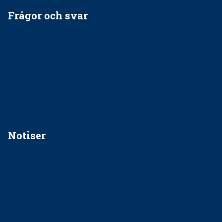
Frågor och svar
EU-stöd till banbrytande forskning om
implantatinfektioner
Regler vid anestesi
Anskaffning av LIA – Vems är ansvaret?
Kan jag gå ur min sektion om den är nedlagd men ändå
vara medlem i STF?
Notiser
Förslag kan slopa 50-kronorstandvården
Ingen våldsutsatt ska missas i vård, tandvård och
socialtjänst
34 200 unga har valt Frisktandvård i Västra Götaland
Folktandvården VGR och Stockholm upphandlar nytt
tandvårdssystem