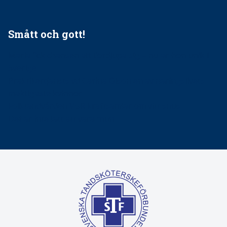
Smått och gott!
Maria fick chansen att fördjupa sig – nu är hon unik i
Sverige
Praktikertjänsts vd Carina Olson en av näringslivets
mäktigaste kvinnor
Folktandvården VGR kraftsamlar om vitt snus
Det är inte lätt att vara mun