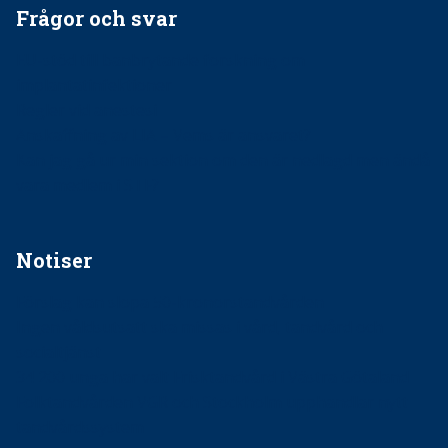
Frågor och svar
EU-stöd till banbrytande forskning om
implantatinfektioner
Regler vid anestesi
Anskaffning av LIA – Vems är ansvaret?
Kan jag gå ur min sektion om den är nedlagd men ändå
vara medlem i STF?
Notiser
Förslag kan slopa 50-kronorstandvården
Ingen våldsutsatt ska missas i vård, tandvård och
socialtjänst
34 200 unga har valt Frisktandvård i Västra Götaland
Folktandvården VGR och Stockholm upphandlar nytt
tandvårdssystem