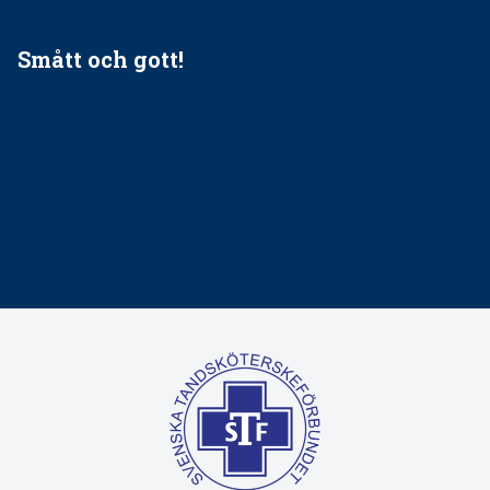
Smått och gott!
Maria fick chansen att fördjupa sig – nu är hon unik i
Sverige
Praktikertjänsts vd Carina Olson en av näringslivets
mäktigaste kvinnor
Folktandvården VGR kraftsamlar om vitt snus
Det är inte lätt att vara mun