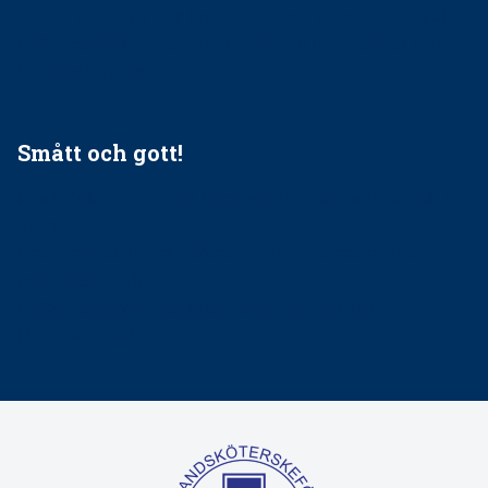
34 200 unga har valt Frisktandvård i Västra Götaland
Folktandvården VGR och Stockholm upphandlar nytt
tandvårdssystem
Smått och gott!
Maria fick chansen att fördjupa sig – nu är hon unik i
Sverige
Praktikertjänsts vd Carina Olson en av näringslivets
mäktigaste kvinnor
Folktandvården VGR kraftsamlar om vitt snus
Det är inte lätt att vara mun