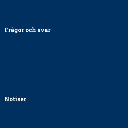
Får man ignorera rekommendationerna?
Är det ok att vara grindvakt?
Frågor och svar
EU-stöd till banbrytande forskning om
implantatinfektioner
Regler vid anestesi
Anskaffning av LIA – Vems är ansvaret?
Kan jag gå ur min sektion om den är nedlagd men ändå
vara medlem i STF?
Notiser
Förslag kan slopa 50-kronorstandvården
Ingen våldsutsatt ska missas i vård, tandvård och
socialtjänst