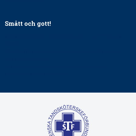
tandvårdssystem
Smått och gott!
Maria fick chansen att fördjupa sig – nu är hon unik i
Sverige
Praktikertjänsts vd Carina Olson en av näringslivets
mäktigaste kvinnor
Folktandvården VGR kraftsamlar om vitt snus
Det är inte lätt att vara mun