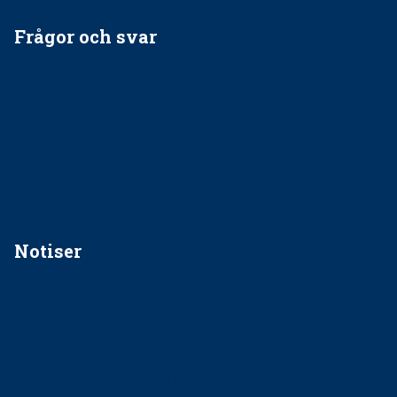
Frågor och svar
EU-stöd till banbrytande forskning om
implantatinfektioner
Regler vid anestesi
Anskaffning av LIA – Vems är ansvaret?
Kan jag gå ur min sektion om den är nedlagd men ändå
vara medlem i STF?
Notiser
Förslag kan slopa 50-kronorstandvården
Ingen våldsutsatt ska missas i vård, tandvård och
socialtjänst
34 200 unga har valt Frisktandvård i Västra Götaland
Folktandvården VGR och Stockholm upphandlar nytt