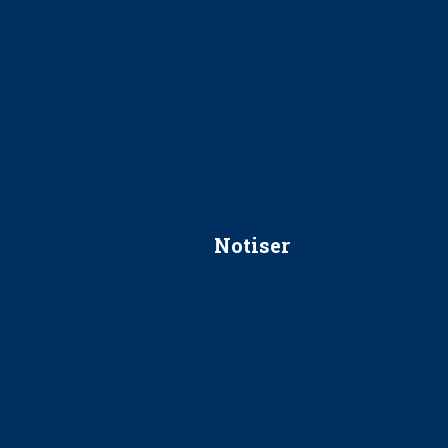
Ska jag påpeka att det inte går r
Får man säga nej till att beha
Får man ignorera rekommenda
Är det ok att vara grindvakt?
Notiser
Förslag kan slopa 50-kronors
Ingen våldsutsatt ska missas i 
socialtjänst
34 200 unga har valt Frisktand
Folktandvården VGR och Stock
tandvårdssystem