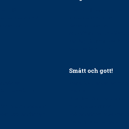
ätt till?
EU-stöd till banbrytande f
ndla barnpatienter?
implantatinfektioner
tionerna?
Regler vid anestesi
Anskaffning av LIA – Vems 
Kan jag gå ur min sektion 
vara medlem i STF?
Smått och gott!
tandvården
Maria fick chansen att fördj
vård, tandvård och
Sverige
Praktikertjänsts vd Carina 
vård i Västra Götaland
mäktigaste kvinnor
holm upphandlar nytt
Folktandvården VGR kraftsa
Det är inte lätt att vara mu