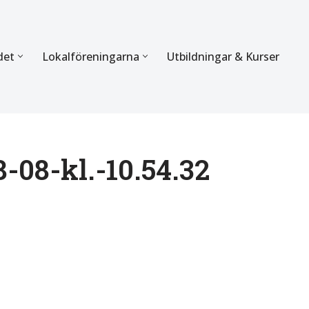
det
Lokalföreningarna
Utbildningar & Kurser
ÖRBUNDET
SEKTIONERNA
s verksamhet
Mer om förbundets sekti
Sektionen för Käkkirurgi
-08-kl.-10.54.32
en
Sektionen för Ortodonti
egler
Parodontologi och Endod
hetsberättelse
Sektionen för Pedodonti
etspolicy
Sektionen för Protetik o
Bettfysiologi