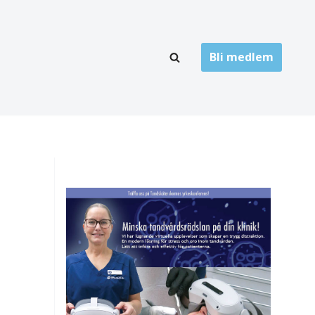
Bli medlem
LÄNKARKIV
oner
Folktandvård
Privat tandvård
Högskolor
onti
Landsting
Övrigt
ch