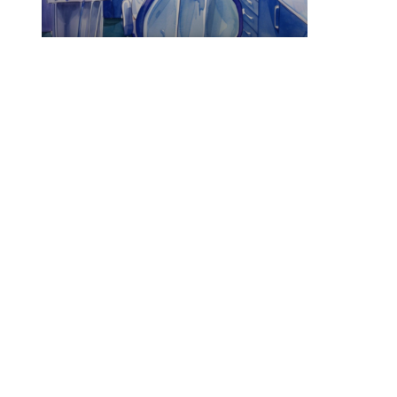
Skolinformatörer
Frågor 
Ansvarsområden
Kontakt
Tandvård mot Tobak
Annons
Sponsor