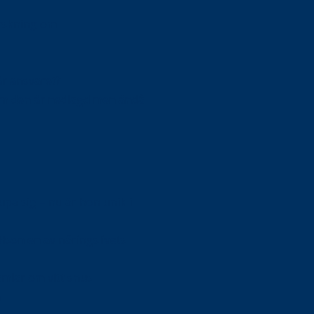
orskning om
är ansvaret?
om den är nedlagd men ändå
upa sig – nu är hon unik i
Olson en av näringslivets
mlar om vitt snus
n